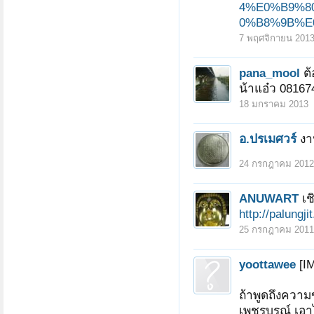
4%E0%B9%8
0%B8%9B%E0
7 พฤศจิกายน 201
pana_mool
ต
น้าแอ๋ว 08167
18 มกราคม 2013
อ.ปรเมศวร์
งา
24 กรกฎาคม 2012
ANUWART
เช
http://palungj
25 กรกฎาคม 2011
yoottawee
[I
ถ้าพูดถึงความ
เพชรบูรณ์ เอา