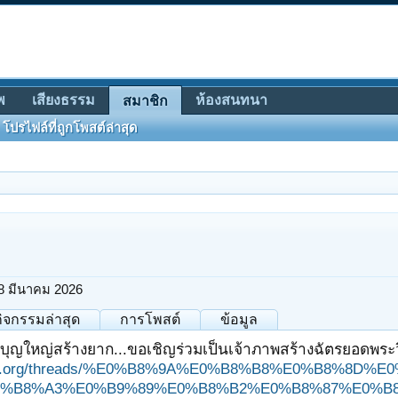
พ
เสียงธรรม
ห้องสนทนา
สมาชิก
โปรไฟล์ที่ถูกโพสต์ล่าสุด
8 มีนาคม 2026
กิจกรรมล่าสุด
การโพสต์
ข้อมูล
บุญใหญ่สร้างยาก...ขอเชิญร่วมเป็นเจ้าภาพสร้างฉัตรยอดพระ
ungjit.org/threads/%E0%B8%9A%E0%B8%B8%E0%B8%
%B8%A3%E0%B9%89%E0%B8%B2%E0%B8%87%E0%B8