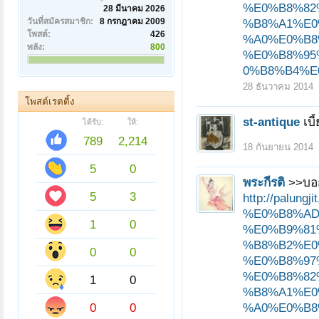
%E0%B8%82
28 มีนาคม 2026
%B8%A1%E0
วันที่สมัครสมาชิก:
8 กรกฎาคม 2009
โพสต์:
426
%A0%E0%B8
พลัง:
800
%E0%B8%95
0%B8%B4%E
28 ธันวาคม 2014
โพสต์เรตติ้ง
st-antique
เบ
ได้รับ:
ให้:
789
2,214
18 กันยายน 2014
5
0
พระกีรติ
>>บอก
5
3
http://pal
%E0%B8%AD
1
0
%E0%B9%81
%B8%B2%E0
0
0
%E0%B8%97
%E0%B8%82
1
0
%B8%A1%E0
%A0%E0%B8
0
0