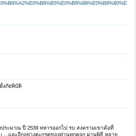
E0%B8%A2%E0%B8%B5%E0%B9%88%E0%B9%80%E
งภัยพิบัติ
สร้างประมาณ ปี 2539 ทหารออกไป รบ สงครามเขาค้อที่
บ ...และอีกอย่างตะกรุดของท่านทุกดอก ผ่านพิธี หลาย