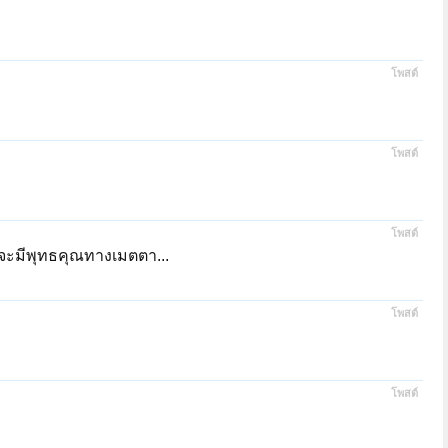
โพสต์
โพสต์
โพสต์
าจะมีพุทธคุณทางเมตตา...
โพสต์
โพสต์