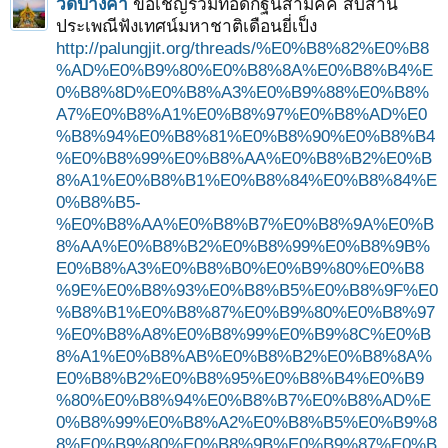
วัดปางค่า
ขอเชิญร่วมทอดกฐินสามัคคี สืบสาน
ประเพณีฟังเทศน์มหาชาติเดือนยี่เป็ง
http://palungjit.org/threads/%E0%B8%82%E0%B8
%AD%E0%B9%80%E0%B8%8A%E0%B8%B4%E
0%B8%8D%E0%B8%A3%E0%B9%88%E0%B8%
A7%E0%B8%A1%E0%B8%97%E0%B8%AD%E0
%B8%94%E0%B8%81%E0%B8%90%E0%B8%B4
%E0%B8%99%E0%B8%AA%E0%B8%B2%E0%B
8%A1%E0%B8%B1%E0%B8%84%E0%B8%84%E
0%B8%B5-
%E0%B8%AA%E0%B8%B7%E0%B8%9A%E0%B
8%AA%E0%B8%B2%E0%B8%99%E0%B8%9B%
E0%B8%A3%E0%B8%B0%E0%B9%80%E0%B8
%9E%E0%B8%93%E0%B8%B5%E0%B8%9F%E0
%B8%B1%E0%B8%87%E0%B9%80%E0%B8%97
%E0%B8%A8%E0%B8%99%E0%B9%8C%E0%B
8%A1%E0%B8%AB%E0%B8%B2%E0%B8%8A%
E0%B8%B2%E0%B8%95%E0%B8%B4%E0%B9
%80%E0%B8%94%E0%B8%B7%E0%B8%AD%E
0%B8%99%E0%B8%A2%E0%B8%B5%E0%B9%8
8%E0%B9%80%E0%B8%9B%E0%B9%87%E0%B