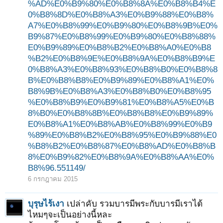
%AD%E0%B9%80%E0%B8%8A%E0%B8%B4%E
0%B8%8D%E0%B8%A3%E0%B9%88%E0%B8%
A7%E0%B8%99%E0%B9%80%E0%B8%9B%E0%
B9%87%E0%B8%99%E0%B9%80%E0%B8%88%
E0%B9%89%E0%B8%B2%E0%B8%A0%E0%B8
%B2%E0%B8%9E%E0%B8%9A%E0%B8%B9%E
0%B8%A3%E0%B8%93%E0%B8%B0%E0%B8%8
B%E0%B8%B8%E0%B9%89%E0%B8%A1%E0%
B8%9B%E0%B8%A3%E0%B8%B0%E0%B8%95
%E0%B8%B9%E0%B9%81%E0%B8%A5%E0%B
8%B0%E0%B8%8B%E0%B8%B8%E0%B9%89%
E0%B8%A1%E0%B8%AB%E0%B8%99%E0%B9
%89%E0%B8%B2%E0%B8%95%E0%B9%88%E0
%B8%B2%E0%B8%87%E0%B8%AD%E0%B8%B
8%E0%B9%82%E0%B8%9A%E0%B8%AA%E0%
B8%96.551149/
6 กรกฎาคม 2015
บุรุษไร้เงา
เปล่าคับ รวมบารมีพระกับบารมีเราได้
ไหมๆจะเป็นอย่างนี้หละ