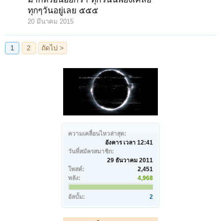
ทุกๆวันอยู่เลย ๕๕๕
20 มีนาคม 2015
ความเคลื่อนไหวล่าสุด:
อังคาร เวลา 12:41
วันที่สมัครสมาชิก:
29 ธันวาคม 2011
โพสต์:
2,451
พลัง:
4,968
อัลบั้ม:
2