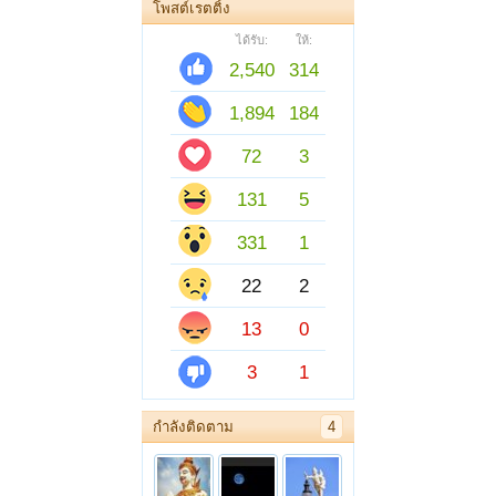
โพสต์เรตติ้ง
ได้รับ:
ให้:
2,540
314
1,894
184
72
3
131
5
331
1
22
2
13
0
3
1
กำลังติดตาม
4