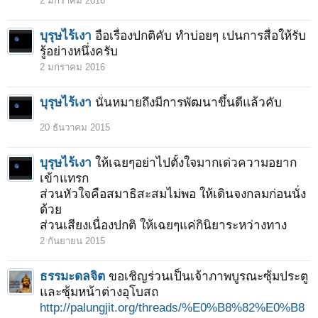
2 มกราคม 2016
บุรุษไร้เงา
อือเรื่องปกติคับ ทำบ่อยๆ เปนการสื่อให้รับ
รู้อย่างหนึ่งครับ
2 มกราคม 2016
1
2
ถัดไป >
บุรุษไร้เงา
นั่นหมายถึงมีการพัฒนาขึ้นดีแล้วคับ
20 ธันวาคม 2015
บุรุษไร้เงา
ให้เฉยๆอย่าไปตั้งใจมากเด่วความอยาก
เข้าแทรก
ส่วนหัวใจคือสมาธิสะสมไม่พอ ให้เดินจงกลมก่อนนั่ง
ด้วย
ส่วนเสียงเนื่องปกติ ให้เฉยๆแค่กินิยาระหว่างทาง
2 กันยายน 2015
ธรรมะดลจิต
ขอเชิญร่วนเป็นเจ้าภาพบูรณะซุ้มประตู
และซุ้มหน้าต่างอุโบสถ
http://palungjit.org/threads/%E0%B8%82%E0%B8