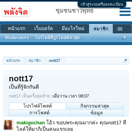
เข้าสู่ระบบหรือลงทะเบียน
ชุมชนชาวพุทธ
หน้าแรก
เว็บบอร์ด
มีอะไรใหม่
สมาชิก
Moderators
โปรไฟล์ที่ถูกโพสต์ล่าสุด
...
หน้าแรก
สมาชิก
nott17
nott17
เป็นที่รู้จักกันดี
nott17 เห็นครั้งสุดท้าย:
เมื่อวาน เวลา 08:07
โปรไฟล์โพสต์
กิจกรรมล่าสุด
การโพสต์
ข้อมูล
makigochan
โอ้ว ขอบพระคุณมากค่ะ คุณnott17 ที่
ไลค์ให้มากิเป็นคนแรกเลย