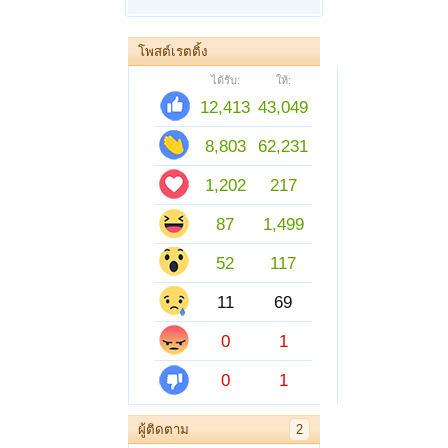
โพสต์เรตติ้ง
ได้รับ:
ให้:
12,413
43,049
8,803
62,231
1,202
217
87
1,499
52
117
11
69
0
1
0
1
ผู้ติดตาม
2