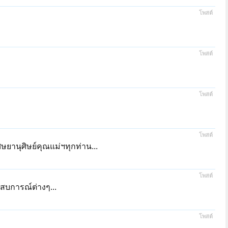
โพสต์
โพสต์
โพสต์
โพสต์
ิษยานุศิษย์คุณแม่ฯทุกท่าน...
โพสต์
ะสบการณ์ต่างๆ...
โพสต์