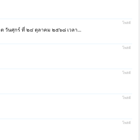
โพสต์
 วันศุกร์ ที่ ๒๔ ตุลาคม ๒๕๖๘ เวลา...
โพสต์
โพสต์
โพสต์
โพสต์