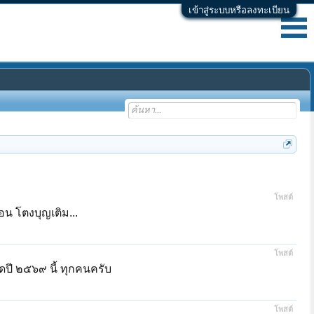
เข้าสู่ระบบหรือลงทะเบียน
โพสต์
น โตงบุญเติม...
โพสต์
ดปี ๒๕๖๙ นี้ ทุกคนครับ
โพสต์