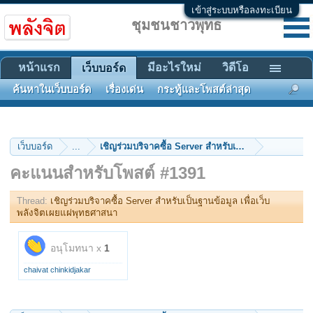
เข้าสู่ระบบหรือลงทะเบียน
ชุมชนชาวพุทธ
หน้าแรก
มีอะไรใหม่
วิดีโอ
เว็บบอร์ด
ค้นหาในเว็บบอร์ด
เรื่องเด่น
กระทู้และโพสต์ล่าสุด
เว็บบอร์ด
...
เชิญร่วมบริจาค
คะแนนสำหรับโพสต์ #1391
Thread:
เชิญร่วมบริจาคซื้อ Server สำหรับเป็นฐานข้อมูล เพื่อเว็บ
พลังจิตเผยแผ่พุทธศาสนา
อนุโมทนา x
1
chaivat chinkidjakar