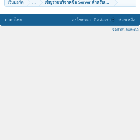
เว็บบอร์ด
...
เชิญร่วมบริจาค
ภาษาไทย
ลงโฆษณา
ติดต่อเรา
ช่วยเหลือ
ข้อกำหนดและกฎ