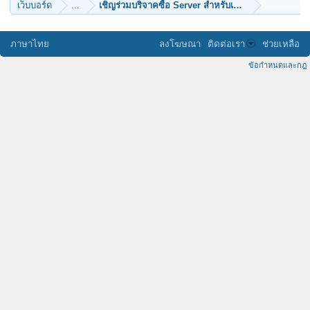
เว็บบอร์ด
...
เชิญร่วมบริจาค
ภาษาไทย
ลงโฆษณา
ติดต่อเรา
ช่วยเหลือ
ข้อกำหนดและกฎ