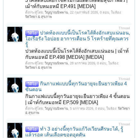
3 เคล็ดลับเลือกใช้ครีมกันแดดให้ดีต่อสุขภาพผิว |
เม้าท์กับหมอหมี EP.491 [MEDIA]
ตั้งกระทู้โดย:
วิญญาณนิพพาน
,
22 กุมภาพันธ์ 2026
, 0 ตอบ, ในห้อง:
จิตวิทยา & สุขภาพ
Thread
ปวดท้องแบบนี้เป็นโรคไส้ติ่งอักเสบแน่นอน,
วีดีโอ
ไอเรื้อรัง ไอบ่อย อาการเตือน 5 โรคร้ายทึ่คุณควร
รู้
ปวดท้องแบบนี้เป็นโรคไส้ติ่งอักเสบแน่นอน | เม้าท์
กับหมอหมี EP.498 [MEDIA] [MEDIA]
ตั้งกระทู้โดย:
วิญญาณนิพพาน
,
28 มกราคม 2026
, 0 ตอบ, ในห้อง:
จิตวิทยา & สุขภาพ
Thread
กินกาแฟแบบนี้ทุกวันอายุจะยืนยาวเพียง 4
วีดีโอ
ขั้นตอน
กินกาแฟแบบนี้ทุกวันอายุจะยืนยาวเพียง 4 ขั้นตอน
| เม้าท์กับหมอหมี EP.509 [MEDIA]
ตั้งกระทู้โดย:
วิญญาณนิพพาน
,
5 มกราคม 2026
, 0 ตอบ, ในห้อง:
จิตวิทยา
& สุขภาพ
Thread
ทำ 3 อย่างนี้ทุกวันแก้วิงเวียนศีรษะได้, รู้
วีดีโอ
แล้วรอด เส้นเลือดขอดอุดตัน