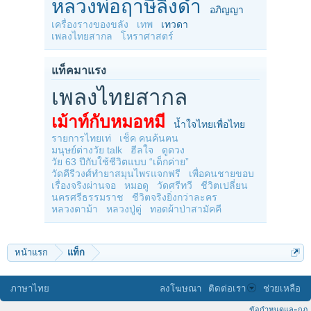
หลวงพ่อฤาษีลิงดำ
อภิญญา
เครื่องรางของขลัง
เทพ
เทวดา
เพลงไทยสากล
โหราศาสตร์
แท็คมาแรง
เพลงไทยสากล
เม้าท์กับหมอหมี
น้ำใจไทยเพื่อไทย
รายการไทยเท่
เช็ค คนค้นฅน
มนุษย์ต่างวัย talk
ฮีลใจ
ดูดวง
วัย 63 ปีกับใช้ชีวิตแบบ “เด็กค่าย”
วัดคีรีวงศ์ทำยาสมุนไพรแจกฟรี
เพื่อคนชายขอบ
เรื่องจริงผ่านจอ
หมอดู
วัดศรีทวี
ชีวิตเปลี่ยน
นครศรีธรรมราช
ชีวิตจริงยิ่งกว่าละคร
หลวงตาม้า
หลวงปู่ดู่
ทอดผ้าป่าสามัคคี
หน้าแรก
แท็ก
ภาษาไทย
ลงโฆษณา
ติดต่อเรา
ช่วยเหลือ
ข้อกำหนดและกฎ