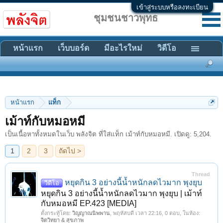
เข้าสู่ระบบหรือลงทะเบียน
ชุมชนชาวพุทธ
หน้าแรก
เว็บบอร์ด
มีอะไรใหม่
วิดีโอ
หน้าแรก
แท็ก
1
2
3
ถัดไป >
เม้าท์กับหมอหมี
เป็นเนื้อหาทั้งหมดในเว็บ พลังจิต ที่ใส่แท็ก เม้าท์กับหมอหมี. เปิดดู: 5,204.
Thread
หยุดกิน 3 อย่างนี้น้ำหนักลดไวมาก พุงยุบ
วีดีโอ
หยุดกิน 3 อย่างนี้น้ำหนักลดไวมาก พุงยุบ | เม้าท์
กับหมอหมี EP.423 [MEDIA]
ตั้งกระทู้โดย:
วิญญาณนิพพาน
,
พฤหัสบดี เวลา 22:16
, 0 ตอบ, ในห้อง:
จิตวิทยา & สุขภาพ