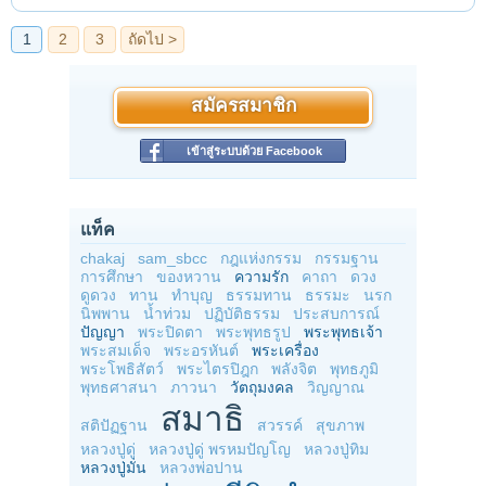
สมัครสมาชิก
เข้าสู่ระบบด้วย Facebook
แท็ค
chakaj
sam_sbcc
กฎแห่งกรรม
กรรมฐาน
การศึกษา
ของหวาน
ความรัก
คาถา
ดวง
ดูดวง
ทาน
ทำบุญ
ธรรมทาน
ธรรมะ
นรก
นิพพาน
น้ำท่วม
ปฏิบัติธรรม
ประสบการณ์
ปัญญา
พระปิดตา
พระพุทธรูป
พระพุทธเจ้า
พระสมเด็จ
พระอรหันต์
พระเครื่อง
พระโพธิสัตว์
พระไตรปิฎก
พลังจิต
พุทธภูมิ
พุทธศาสนา
ภาวนา
วัตถุมงคล
วิญญาณ
สมาธิ
สติปัฏฐาน
สวรรค์
สุขภาพ
หลวงปู่ดู่
หลวงปู่ดู่ พรหมปัญโญ
หลวงปู่ทิม
หลวงปู่มั่น
หลวงพ่อปาน