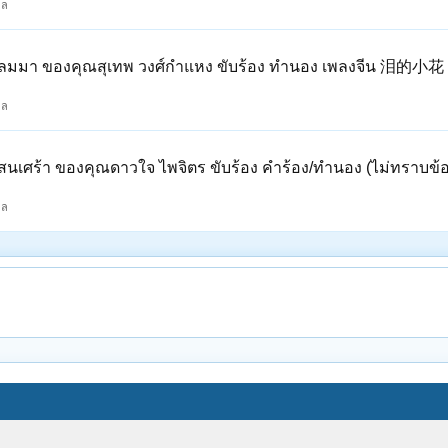
กล
าลมมา ของคุณสุเทพ วงศ์กำแหง ขับร้อง ทำนอง เพลงจีน 泪的小花 เ
กล
แสนเศร้า ของคุณดาวใจ ไพจิตร ขับร้อง คำร้อง/ทำนอง (ไม่ทราบข้อ
กล