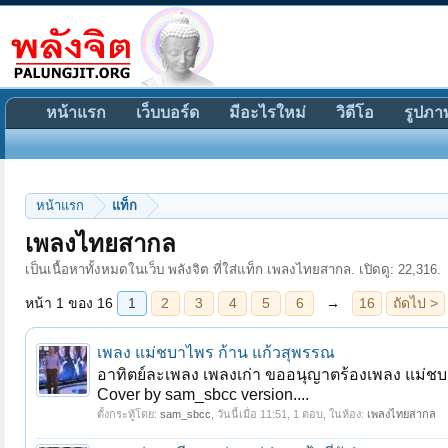
หน้าแรก
เว็บบอร์ด
มีอะไรใหม่
วิดีโอ
รูปภา
หน้าแรก
แท็ก
หน้า 1 ของ 16
1
2
3
4
5
6
→
16
ถัดไป >
เพลงไทยสากล
เป็นเนื้อหาทั้งหมดในเว็บ พลังจิต ที่ใส่แท็ก เพลงไทยสากล. เปิดดู: 22,316.
เพลง แม่ชบาไพร ก้าน แก้วสุพรรณ
อาทิตย์ละเพลง เพลงเก่า ขออนุญาตร้องเพลง แม่ชบ
Cover by sam_sbcc version....
ตั้งกระทู้โดย:
sam_sbcc
,
วันนี้เมื่อ 11:51
, 1 ตอบ, ในห้อง:
เพลงไทยสากล