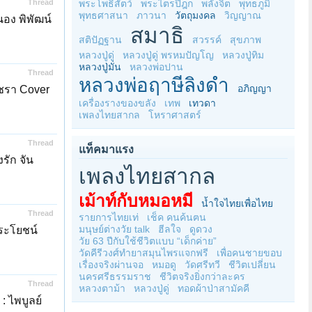
Thread
พระโพธิสัตว์
พระไตรปิฎก
พลังจิต
พุทธภูมิ
พุทธศาสนา
ภาวนา
วัตถุมงคล
วิญญาณ
นอง พิพัฒน์
สมาธิ
สติปัฏฐาน
สวรรค์
สุขภาพ
หลวงปู่ดู่
หลวงปู่ดู่ พรหมปัญโญ
หลวงปู่ทิม
หลวงปู่มั่น
หลวงพ่อปาน
Thread
หลวงพ่อฤาษีลิงดำ
อภิญญา
ญชรา Cover
เครื่องรางของขลัง
เทพ
เทวดา
เพลงไทยสากล
โหราศาสตร์
Thread
แท็คมาแรง
รัก จัน
เพลงไทยสากล
เม้าท์กับหมอหมี
น้ำใจไทยเพื่อไทย
Thread
รายการไทยเท่
เช็ค คนค้นฅน
มนุษย์ต่างวัย talk
ฮีลใจ
ดูดวง
ประโยชน์
วัย 63 ปีกับใช้ชีวิตแบบ “เด็กค่าย”
วัดคีรีวงศ์ทำยาสมุนไพรแจกฟรี
เพื่อคนชายขอบ
เรื่องจริงผ่านจอ
หมอดู
วัดศรีทวี
ชีวิตเปลี่ยน
นครศรีธรรมราช
ชีวิตจริงยิ่งกว่าละคร
Thread
หลวงตาม้า
หลวงปู่ดู่
ทอดผ้าป่าสามัคคี
: ไพบูลย์