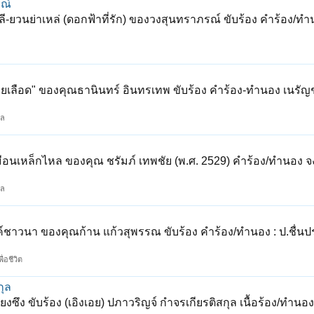
รณ์
-ยวนย่าเหล่ (ดอกฟ้าที่รัก) ของวงสุนทราภรณ์ ขับร้อง คำร้อง/ทำ
้วยเลือด" ของคุณธานินทร์ อินทรเทพ ขับร้อง คำร้อง-ทำนอง เนรั
กล
ือนเหล็กไหล ของคุณ ชรัมภ์ เทพชัย (พ.ศ. 2529) คำร้อง/ทำนอง จง
กล
์ชาวนา ของคุณก้าน แก้วสุพรรณ ขับร้อง คำร้อง/ทำนอง : ป.ชื่น
ื่อชีวิต
กุล
ซึง ขับร้อง (เอิงเอย) ปภาวริญจ์ กำจรเกียรติสกุล เนื้อร้อง/ทำนอง 