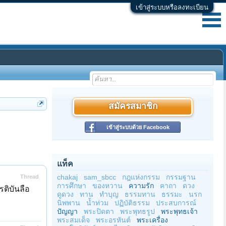
เข้าสู่ระบบหรือลงทะเบียน
สมัครสมาชิก
เข้าสู่ระบบด้วย Facebook
แท็ค
chakaj
sam_sbcc
กฎแห่งกรรม
กรรมฐาน
Thread
การศึกษา
ของหวาน
ความรัก
คาถา
ดวง
ติบันลือ
ดูดวง
ทาน
ทำบุญ
ธรรมทาน
ธรรมะ
นรก
นิพพาน
น้ำท่วม
ปฏิบัติธรรม
ประสบการณ์
ปัญญา
พระปิดตา
พระพุทธรูป
พระพุทธเจ้า
พระสมเด็จ
พระอรหันต์
พระเครื่อง