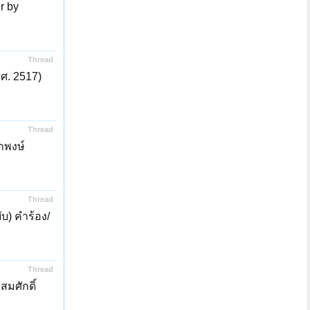
r by
Thread
.ศ. 2517)
Thread
กพงษ์
Thread
บ) คำร้อง/
Thread
มศักดิ์