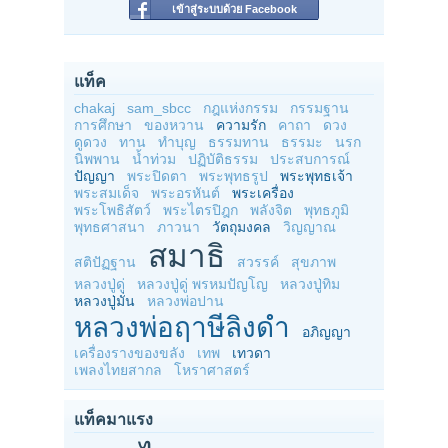
เข้าสู่ระบบด้วย Facebook
แท็ค
chakaj
sam_sbcc
กฎแห่งกรรม
กรรมฐาน
การศึกษา
ของหวาน
ความรัก
คาถา
ดวง
ดูดวง
ทาน
ทำบุญ
ธรรมทาน
ธรรมะ
นรก
นิพพาน
น้ำท่วม
ปฏิบัติธรรม
ประสบการณ์
ปัญญา
พระปิดตา
พระพุทธรูป
พระพุทธเจ้า
พระสมเด็จ
พระอรหันต์
พระเครื่อง
พระโพธิสัตว์
พระไตรปิฎก
พลังจิต
พุทธภูมิ
พุทธศาสนา
ภาวนา
วัตถุมงคล
วิญญาณ
สมาธิ
สติปัฏฐาน
สวรรค์
สุขภาพ
หลวงปู่ดู่
หลวงปู่ดู่ พรหมปัญโญ
หลวงปู่ทิม
หลวงปู่มั่น
หลวงพ่อปาน
หลวงพ่อฤาษีลิงดำ
อภิญญา
เครื่องรางของขลัง
เทพ
เทวดา
เพลงไทยสากล
โหราศาสตร์
แท็คมาแรง