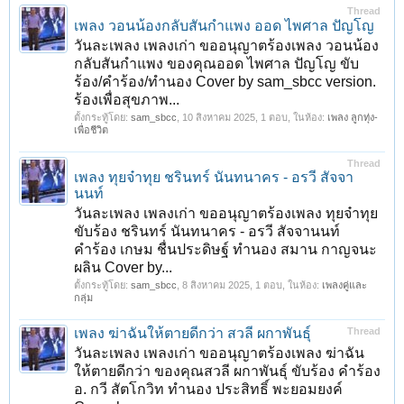
Thread
เพลง วอนน้องกลับสันกำแพง ออด ไพศาล ปัญโญ
วันละเพลง เพลงเก่า ขออนุญาตร้องเพลง วอนน้อง
กลับสันกำแพง ของคุณออด ไพศาล ปัญโญ ขับ
ร้อง/คำร้อง/ทำนอง Cover by sam_sbcc version.
ร้องเพื่อสุขภาพ...
ตั้งกระทู้โดย:
sam_sbcc
,
10 สิงหาคม 2025
, 1 ตอบ, ในห้อง:
เพลง ลูกทุ่ง-
เพื่อชีวิต
Thread
< ย้อนกลับ
1
2
3
4
5
6
→
16
ถัดไป >
เพลง ทุยจ๋าทุย ชรินทร์ นันทนาคร - อรวี สัจจา
นนท์
วันละเพลง เพลงเก่า ขออนุญาตร้องเพลง ทุยจ๋าทุย
ขับร้อง ชรินทร์ นันทนาคร - อรวี สัจจานนท์
คำร้อง เกษม ชื่นประดิษฐ์ ทำนอง สมาน กาญจนะ
ผลิน Cover by...
ตั้งกระทู้โดย:
sam_sbcc
,
8 สิงหาคม 2025
, 1 ตอบ, ในห้อง:
เพลงคู่และ
กลุ่ม
เพลง ฆ่าฉันให้ตายดีกว่า สวลี ผกาพันธุ์
Thread
วันละเพลง เพลงเก่า ขออนุญาตร้องเพลง ฆ่าฉัน
ให้ตายดีกว่า ของคุณสวลี ผกาพันธุ์ ขับร้อง คำร้อง
อ. กวี สัตโกวิท ทำนอง ประสิทธิ์ พะยอมยงค์