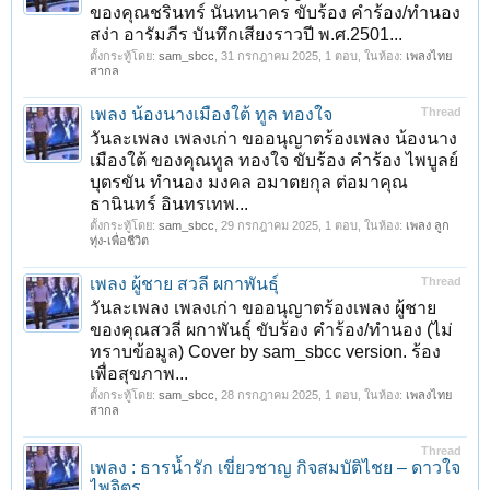
ของคุณชรินทร์ นันทนาคร ขับร้อง คำร้อง/ทำนอง
สง่า อารัมภีร บันทึกเสียงราวปี พ.ศ.2501...
ตั้งกระทู้โดย:
sam_sbcc
,
31 กรกฎาคม 2025
, 1 ตอบ, ในห้อง:
เพลงไทย
สากล
เพลง น้องนางเมืองใต้ ทูล ทองใจ
Thread
วันละเพลง เพลงเก่า ขออนุญาตร้องเพลง น้องนาง
เมืองใต้ ของคุณทูล ทองใจ ขับร้อง คำร้อง ไพบูลย์
บุตรขัน ทำนอง มงคล อมาตยกุล ต่อมาคุณ
ธานินทร์ อินทรเทพ...
ตั้งกระทู้โดย:
sam_sbcc
,
29 กรกฎาคม 2025
, 1 ตอบ, ในห้อง:
เพลง ลูก
ทุ่ง-เพื่อชีวิต
เพลง ผู้ชาย สวลี ผกาพันธุ์
Thread
วันละเพลง เพลงเก่า ขออนุญาตร้องเพลง ผู้ชาย
ของคุณสวลี ผกาพันธุ์ ขับร้อง คำร้อง/ทำนอง (ไม่
ทราบข้อมูล) Cover by sam_sbcc version. ร้อง
เพื่อสุขภาพ...
ตั้งกระทู้โดย:
sam_sbcc
,
28 กรกฎาคม 2025
, 1 ตอบ, ในห้อง:
เพลงไทย
สากล
Thread
เพลง : ธารน้ำรัก เขี่ยวชาญ กิจสมบัติไชย – ดาวใจ
ไพจิตร