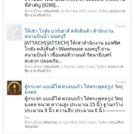
ที่สำคัญ [4289]...
ตั้งกระทู้โดย:
Office6395
,
22 ธันวาคม 2023
, 0 ตอบ, ในห้อง:
ลงประกาศ
ซื้อ-ขาย หรือทั่วไป
Thread
ให้เช่า โกดัง แวร์เฮาส์ คลังสินค้า สำนักงาน
สนามบินน้ำ นนทบุรี
[ATTACH] [ATTACH] ให้เช่าสำนักงาน ออฟฟิศ
โกดัง คลังสินค้า Warehouse นนทบุรี ย่าน
สนามบินน้ำ เชื่อมต่อติวานนท์ รัตนาธิเบศร์
สะดวก ปลอดภัย...
ตั้งกระทู้โดย:
Office6395
,
1 กันยายน 2023
, 0 ตอบ, ในห้อง:
ลงประกาศ
ซื้อ-ขาย หรือทั่วไป
Thread
ตู้กระจก แบบมีไฟ ครอบแก้ว ใส่พระพุทธรูป วัตถุ
มงคล
ตู้กระจก แบบมีไฟ ครอบแก้ว ใส่พระพุทธรูป วัตถุ
มงคล ขนาด ความสูง ประมาณ 15 นิ้ว ฐานกว้าง
ประมาณ 9 นิ้ว ความลึก ประมาณ 6 นิ้ว -------------
-...
ตั้งกระทู้โดย:
IMeeThai
,
11 กุมภาพันธ์ 2018
, 0 ตอบ, ในห้อง:
พระเครื่อง
วัตถุมงคล