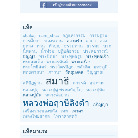
เข้าสู่ระบบด้วย Facebook
แท็ค
chakaj
sam_sbcc
กฎแห่งกรรม
กรรมฐาน
การศึกษา
ของหวาน
ความรัก
คาถา
ดวง
ดูดวง
ทาน
ทำบุญ
ธรรมทาน
ธรรมะ
นรก
นิพพาน
น้ำท่วม
ปฏิบัติธรรม
ประสบการณ์
ปัญญา
พระปิดตา
พระพุทธรูป
พระพุทธเจ้า
พระสมเด็จ
พระอรหันต์
พระเครื่อง
พระโพธิสัตว์
พระไตรปิฎก
พลังจิต
พุทธภูมิ
พุทธศาสนา
ภาวนา
วัตถุมงคล
วิญญาณ
สมาธิ
สติปัฏฐาน
สวรรค์
สุขภาพ
หลวงปู่ดู่
หลวงปู่ดู่ พรหมปัญโญ
หลวงปู่ทิม
หลวงปู่มั่น
หลวงพ่อปาน
หลวงพ่อฤาษีลิงดำ
อภิญญา
เครื่องรางของขลัง
เทพ
เทวดา
เพลงไทยสากล
โหราศาสตร์
แท็คมาแรง