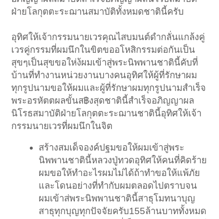
ฝ่ายโลกุตตะระฌานสมาบัติทั้งหมดชาตินี้ครับ
อุทิศให้เจ้ากรรมนายเวรคุณไสบมนต์ดำกลั่นแกล้งคู่
เวรคู่กรรมที่ผมนึกในขิตขออโหสิกรรมต่อกันเป็น
สุขๆเป็นสุขขอให่ง้ผมเข้าสู่พระนิพพานชาตินี้คับที่
บ้านที่ทำงานหน่วยงานบางคนอุทิศให้ผู้ที่รักษาผม
ทุกรูปนามขอให้ผมและผู้ที่รักษาผมทุกรูปนามสำเร็จ
พระอรหัตตผลขั้นส฿งสุดชาตินี้สำเร็จอภิญญาผล
นิโรธสมาบัติฝ่ายโลกุตตะระฌานชาตินี้อุทิศให้เจ้า
กรรมนายเวรที่ผมนึกในจิต
สร้างสมเด็จองค์ปฐมขอให้ผมเข้าสู่พระ
นิพพานชาตินี้หลวงปู่ทวดอุทิศให้คนที่คิดร้าย
ผมขอให้ทำอะไรผมไม่ได้ถ้าทำขอให้แพ้ภัย
และโดนอย่างที่ทำกับผมตลอดไปตราบจน
ผมเข้าส่พระนิพพานชาตินี้สาธุโมทนาบุญ
สาธุทุกบุญทุกปัจจัยครับ155ล้านบาททั้งหมด