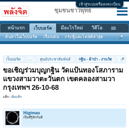
เข้าสู่ระบบหรือลงทะเบียน
ชุมชนชาวพุทธ
หน้าแรก
มีอะไรใหม่
วิดีโอ
เว็บบอร์ด
ค้นหาในเว็บบอร์ด
เรื่องเด่น
กระทู้และโพสต์ล่าสุด
เว็บบอร์ด
...
ศูนย์ประชาสัมพันธ์
กฐิน - ผ้าป่า - งานวัด
ขอเชิญร่วมบุญกฐิน วัดแป้นทองโสภาราม
แขวงสามวาตะวันตก เขตคลองสามวา
กรุงเทพฯ 26-10-68
แท็ก:
เพิ่มแท็ก
Higtmax
เป็นที่รู้จักกันดี