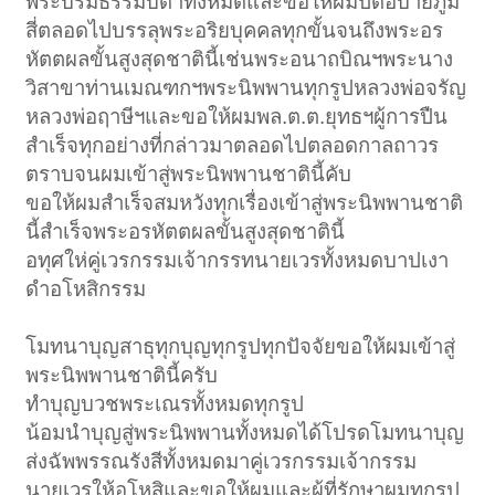
พระบรมธรรมบิดาทั้งหมดและขอให้ผมปิดอบายภูมิ
สี่ตลอดไปบรรลุพระอริยบุคคลทุกขั้นจนถึงพระอร
หัตตผลขั้นสูงสุดชาตินี้เช่นพระอนาถบิณฯพระนาง
วิสาขาท่านเมณฑกฯพระนิพพานทุกรูปหลวงพ่อจรัญ
หลวงพ่อฤาษีฯและขอให้ผมพล.ต.ต.ยุทธฯผู้การปืน
สำเร็จทุกอย่างที่กล่าวมาตลอดไปตลอดกาลถาวร
ตราบจนผมเข้าสู่พระนิพพานชาตินี้คับ
ขอให้ผมสำเร็จสมหวังทุกเรื่องเข้าสู่พระนิพพานชาติ
นี้สำเร็จพระอรหัตตผลขั้นสูงสุดชาตินี้
อทุศให่คู่เวรกรรมเจ้ากรรทนายเวรทั้งหมดบาปเงา
ดำอโหสิกรรม
โมทนาบุญสาธุทุกบุญทุกรูปทุกปัจจัยขอให้ผมเข้าสู่
พระนิพพานชาตินี้ครับ
ทำบุญบวชพระเณรทั้งหมดทุกรูป
น้อมนำบุญสู่พระนิพพานทั้งหมดได้โปรดโมทนาบุญ
ส่งฉัพพรรณรังสีทั้งหมดมาคู่เวรกรรมเจ้ากรรม
นายเวรให้อโหสิและขอให้ผมและผู้ที่รักษาผมทุกรูป