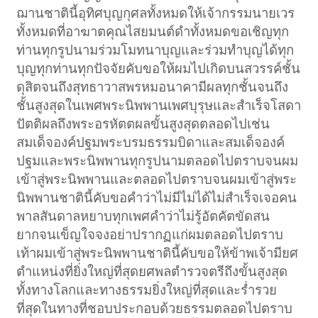
ฌานชาตินี้อุทิศบุญกุศลทั้งหมดให้เจ้ากรรมนายเวร
ทั้งหมดที่อาฆาตคุณไสยมนต์ดำทั้งหมดขอเชิญทุก
ท่านทุกรูปนามร่วมโมทนาบุญและร่วมทำบุญได้ทุก
บุญทุกท่านทุกปัจจัยคับขอให้ผมไปเกิดบนสวรรค์ชั้น
ดุสิตจนถึงสุทธาวาสพรหมอนาคามีผลทุกชั้นจนถึง
ชั้นสูงสุดในเพศพระนิพพานเพศบุรุษและสำเร็จโสดา
ปัตติผลถึงพระอรหัตตผลขั้นสูงสุดตลอดไปเช่น
สมเด็จองค์ปฐมพระบรมธรรมบิดาและสมเด็จองค์
ปฐมและพระนิพพานทุกรูปนามตลอดไปตราบจนผม
เข้าสู่พระนิพพานและตลอดไปตราบจนผมเข้าสู่พระ
นิพพานชาตินี้คับขอคำว่าไม่มีไม่ได้ไม่สำเร็จเจอคน
พาลสันดาลหยาบทุกเพศคำว่าไม่รู้อัตคัตขัดสน
ยากจนเข็ญใจจงอย่าปรากฏแก่ผมตลอดไปตราบ
เท้าผมเข้าสู่พระนิพพานชาตินี้คับขอให้ข้าพเจ้ามียศ
ตำแหน่งที่ยิ่งใหญ่ที่สุดยศพลตำรวจตรีถึงขั้นสูงสุด
ทั้งทางโลกและทางธรรมยิ่งใหญ่ที่สุดและร่ำรวย
ที่สุดในทางที่ชอบประกอบด้วยธรรมตลอดไปตราบ