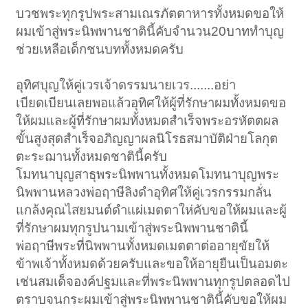
บวชพระทุกรูปพระสามเณรภัตตาหารทั้งหมดขอให้
ผมเข้าสู่พระนิพพานชาตินี้คับจำนวน20บาททำบุญ
ช่วยเหลือเด็กชนบททั้งหมดครับ
อุทิศบุญให้คู่เวรเจ้าดรรมนายเวร.......อย่า
เบียดเบียนเลยพอแล้วอุทิศให้ผู้ที่รักษาผมทั้งหมดขอ
ให้ผมและผู้ที่รักษาผมทั้งหมดสำเร็จพระอรหัตตผล
ขั้นสูงสุดสำเร็จอภิญญาผลนิโรธสมาบัติฝ่ายโลกุต
ตะระฌานทั้งหมดชาตินี้ครับ
โมทนาบุญสาธุพระนิพพานทั้งหมดโมทนาบุญพระ
นิพพานหลวงพ่อฤาษีลิงดำอุทิศให้คู่เวรกรรมกลั่น
แกล้งคุณไสยมนต์ดำแผ่เมตตาให่คับขอให้ผมและผู้
ที่รักษาผมทุกรูปนามเข้าสู่พระนิพพานชาตินี้
พ่อฤาษีพระที่นิพพานทั้งหมดเมตตาต่ออายุขัยให้
ข้าพเจ้าทั้งหมดด้วยครับและขอให้อายุยืนเป็นอมตะ
เช่นสมเด็จองค์ปฐมและที่พระนิพพานทุกรูปตลอดไป
ตราบจนกระผมเข้าสู่พระนิพพานชาตินี้คับขอให้ผม