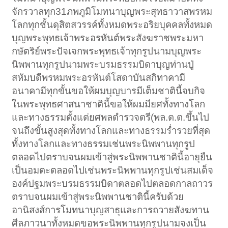
จักรวาลทุก31ภพภูมิโมทนาบุญพระสุทธาวาสพรหม
โลกทุกชั้นดุสิตสวรรค์ทั้งหมดพระอริยบุคคลทั้งหมด
บุญพระพุทธเจ้าพระอรหันต์พระสังฆราชพระมหา
กษัตริย์พระปัจเจกพระพุทธเจ้าทุกรูปนามบุญพระ
นิพพานทุกรูปนามพระบรมธรรมบิดาบุญท่านปู่
สหัมบดีพรหมพระอรหันต์โสดาบันสกิทาคามี
อนาคามีทุกขั้นขอให้ผมบุญบารมีเต็มชาตินี้จบกิจ
ในพระพุทธศาสนาชาตินี้ขอให้ผมมียศทั้งทางโลก
และทางธรรมตั้งแต่ยศพลตำรวจตรี(พล.ต.ต.ขึ้นไป
จนถึงขั้นสูงสุดทั้งทางโลกและทางธรรมร่ำรวยที่สุด
ทั้งทางโลกและทางธรรมเช่นพระนิพพานทุกรูป
ตลอดไปตราบจนผมเข้าสู่พระนิพพานชาตินี้อายุยืน
เป็นอมตะตลอดไปเช่นพระนิพพานทุกรูปเช่นสมเด็จ
องค์ปฐมพระบรมธรรมบิดาตลอดไปตลอดกาลถาวร
ตราบจนผมเข้าสู่พระนิพพานชาตินี้ครับด้วย
อานิสงส์การโมทนาบุญสาธุและการถวายสังฆทาน
ศีลภาวนาทั้งหมดขอพระนิพพานทุกรูปนามจงเป็น