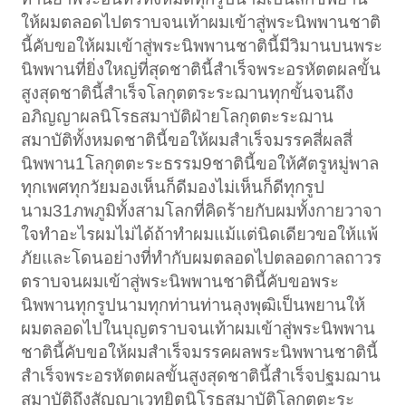
ให้ผมตลอดไปตราบจนเท้าผมเข้าสู่พระนิพพานชาติ
นี้คับขอให้ผมเข้าสู่พระนิพพานชาตินี้มีวิมานบนพระ
นิพพานที่ยิ่งใหญ่ที่สุดชาตินี้สำเร็จพระอรหัตตผลขั้น
สูงสุดชาตินี้สำเร็จโลกุตตระระฌานทุกขั้นจนถึง
อภิญญาผลนิโรธสมาบัติฝ่ายโลกุตตะระฌาน
สมาบัติทั้งหมดชาตินี้ขอให้ผมสำเร็จมรรคสี่ผลสี่
นิพพาน1โลกุตตะระธรรม9ชาตินี้ขอให้ศัตรูหมู่พาล
ทุกเพศทุกวัยมองเห็นก็ดีมองไม่เห็นก็ดีทุกรูป
นาม31ภพภูมิทั้งสามโลกที่คิดร้ายกับผมทั้งกายวาจา
ใจทำอะไรผมไม่ได้ถ้าทำผมแม้แต่นิดเดียวขอให้แพ้
ภัยและโดนอย่างที่ทำกับผมตลอดไปตลอดกาลถาวร
ตราบจนผมเข้าสู่พระนิพพานชาตินี้คับขอพระ
นิพพานทุกรูปนามทุกท่านท่านลุงพุฒิเป็นพยานให้
ผมตลอดไปในบุญตราบจนเท้าผมเข้าสู่พระนิพพาน
ชาตินี้คับขอให้ผมสำเร็จมรรคผลพระนิพพานชาตินี้
สำเร็จพระอรหัตตผลขั้นสูงสุดชาตินี้สำเร็จปฐมฌาน
สมาบัติถึงสัญญาเวทยิตนิโรธสมาบัติโลกุตตะระ