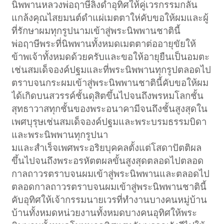
นิพพานหลวงพ่อฤาษีลิงดำอุทิศให้คู่เวรกรรมกลั่น
แกล้งคุณไสยมนต์ดำแผ่เมตตาให่คับขอให้ผมและผู้
ที่รักษาผมทุกรูปนามเข้าสู่พระนิพพานชาตินี้
พ่อฤาษีพระที่นิพพานทั้งหมดเมตตาต่ออายุขัยให้
ข้าพเจ้าทั้งหมดด้วยครับและขอให้อายุยืนเป็นอมตะ
เช่นสมเด็จองค์ปฐมและที่พระนิพพานทุกรูปตลอดไป
ตราบจนกระผมเข้าสู่พระนิพพานชาตินี้คับขอให้ผม
ได้เกิดบนสวรรค์ชั้นดุสิตขึ้นไปจนถึงพรหมโลกชั้น
สุทธาวาสทุกชั้นของพระอนาคามีจนถึงชั้นสูงสุดใน
เพศบุรุษเช่นสมเด็จองค์ปฐมและพระบรมธรรมบิดา
และพระนิพพานทุกรูปนา
มและสำเร็จเพศพระอริยบุคคลตั้งแต่โสดาปัตติผล
ขึ้นไปจนถึงพระอรหัตตผลขั้นสูงสุดตลอดไปตลอด
กาลถาวรตราบจนผมเข้าสู่พระนิพพานและตลอดไป
ตลอดกาลถาวรตราบจนผมเข้าสู่พระนิพพานชาตินี้
คับอุทิศให้เจ้ากรรมนายเวรที่ทำงานบางคนหมู่บ้าน
บ้านทั้งหมดหน่วยงานทั้งหมดบางคนอุทิศให้พระ