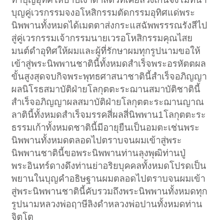
บุญคู่เวรกรรมจงอโหสิกรรมตัดกรรมอุทิศแด่พระ
นิพพานทั้งหมดได้เมตตาส่งกระแสฉัพพรรรณรังสีไป
สู่คู่เวรกรรมเจ้ากรรมนายเวรอโหสิกรรมคุณไสย
มนต์ดำอุทิศให้ผมและผู้ที่รักษาผมทุกรูปนามขอให้
เข้าสู่พระนิพพานชาตินี้ทั้งหมดสำเร็จพระอรหัตตผล
ขั้นสูงสุดจบกิจพระพุทธศาสนาชาตินี้สำเร็จอภิญญา
ผลนิโรธสมาบัติฝ่ายโลกุตตะระฌานสมาบัติชาตินี้
สำเร็จอภิญญาผลสมาบัติฝ่ายโลกุตตะระฌานญาณ
ลาตินี้ทั้งหมดสำเร็จมรรคสี่ผลสี่นิพพาน1โลกุตตะระ
ธรรมเก้าทั้งหมดชาตินี้มีอายุยืนเป็นอมตะเช่นพระ
นิพพานทั้งหมดตลอดไปตราบจนผมเข้าสู่พระ
นิพพานชาตินี้ขอพระนิพพานท่านลุงพุฒิท่านปู่
พระอินทร์ดางดึงท่านย่าอริยบุคคลทั้งหมดโปรดเป็น
พยานในบุญคำอธิษฐานผมตลอดไปตราบจนผมเข้า
สู่พระนิพพานชาตินี้คับรวมถึงพระนิพพานทั้งหมดทุก
รูปนามหลวงพ่อฤาษีลิงดำหลวงพ่อปานทั้งหมดท่าน
จิตโต