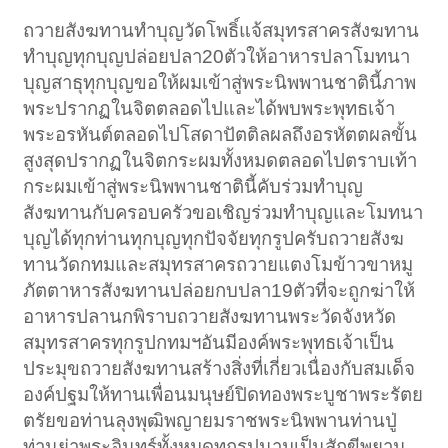
ถวายสังฆทานทำบุญวัดโพธิ์แจ้สมุทรสาครสังฆทาน
ทำบุญทุกบุญปล่อยปลา20ตัวให้อาหารปลาโมทนา
บุญสาธุทุกบุญขอให้ผมเข้าสู่พระนิพพานชาตินี้ภาพ
พระปรากฏในจิตตลอดไปและได้พบพระพุทธเจ้า
พระอรหันต์ตลอดไปโสดาปัตติลผลถึงอรหัตตผลขั้น
สูงสุดปรากฏในจิตกระผมทั้งหมดตลอดไปตราบเท้า
กระผมเข้าสู่พระนิพพานชาตินี้คับร่วมทำบุญ
สังฆทานกับครอบครัวขอเชิญร่วมทำบุญและโมทนา
บุญได้ทุกท่านทุกบุญทุกปัจจัยทุกรูปครับถวายสังฆ
ทานวัดกทมและสมุทรสาครถวายแตงโมข้าวขาหมู
ภัตตาหารสังฆทานปล่อยกบปลา19ตัวที่จะถูกฆ่าให้
อาหารปลานกพิราบถวายสังฆทานพระวัดจังหวัด
สมุทรสาครทุกรูปกทมฯอันมีองค์พระพุทธเจ้าเป็น
ประมุขถวายสังฆทานสร้างสิ่งที่เกี่ยวเนื่องกับสมเด็จ
องค์ปฐมให้ทานเพื่อนมนุษย์ปิดทองพระบูชาพระรัตย
ตรัยขอท่านลุงพุฒิพญายมราชพระนิพพานท่านปู่
ท่านย่าพระอินทร์ทั้งหมดทุกรูปนามเป็นสักขีพยาน