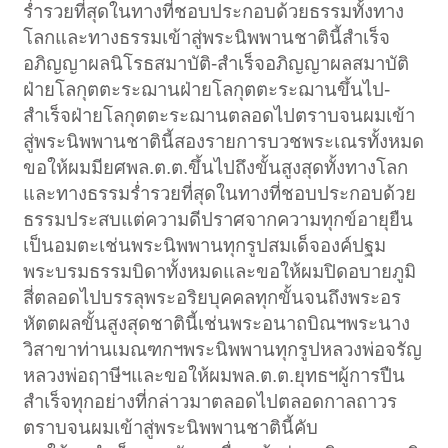
ร่ำรวยที่สุดในทางที่ชอบประกอบด้วยธรรมทั้งทาง
โลกและทางธรรมเข้าสู่พระนิพพานชาตินี้สำเร็จ
อภิญญาผลนิโรธสมาบัติ-สำเร็จอภิญญาผลสมาบัติ
ฝ่ายโลกุตตะระฌานฝ่ายโลกุตตะระฌานขึ้นไป-
สำเร็จฝ่ายโลกุตตะระฌานตลอดไปตราบจนผมเข้า
สู่พระนิพพานชาตินี้สองรายการบวชพระเณรทั้งหมด
ขอให้ผมมียศพล.ต.ต.ขึ้นไปถึงขั้นสูงสุดทั้งทางโลก
และทางธรรมร่ำรวยที่สุดในทางที่ชอบประกอบด้วย
ธรรมประสบแต่ความดีปราศจากความทุกข์อายุยืน
เป็นอมตะเช่นพระนิพพานทุกรูปสมเด็จองค์ปฐม
พระบรมธรรมบิดาทั้งหมดและขอให้ผมปิดอบายภูมิ
สี่ตลอดไปบรรลุพระอริยบุคคลทุกขั้นจนถึงพระอร
หัตตผลขั้นสูงสุดชาตินี้เช่นพระอนาถบิณฯพระนาง
วิสาขาท่านเมณฑกฯพระนิพพานทุกรูปหลวงพ่อจรัญ
หลวงพ่อฤาษีฯและขอให้ผมพล.ต.ต.ยุทธฯผู้การปืน
สำเร็จทุกอย่างที่กล่าวมาตลอดไปตลอดกาลถาวร
ตราบจนผมเข้าสู่พระนิพพานชาตินี้คับ