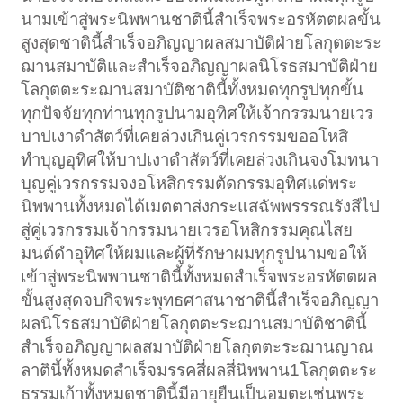
นามเข้าสู่พระนิพพานชาตินี้สำเร็จพระอรหัตตผลขั้น
สูงสุดชาตินี้สำเร็จอภิญญาผลสมาบัติฝ่ายโลกุตตะระ
ฌานสมาบัติและสำเร็จอภิญญาผลนิโรธสมาบัติฝ่าย
โลกุตตะระฌานสมาบัติชาตินี้ทั้งหมดทุกรูปทุกขั้น
ทุกปัจจัยทุกท่านทุกรูปนามอุทิศให้เจ้ากรรมนายเวร
บาปเงาดำสัตว์ที่เคยล่วงเกินคู่เวรกรรมขออโหสิ
ทำบุญอุทิศให้บาปเงาดำสัตว์ที่เคยล่วงเกินจงโมทนา
บุญคู่เวรกรรมจงอโหสิกรรมตัดกรรมอุทิศแด่พระ
นิพพานทั้งหมดได้เมตตาส่งกระแสฉัพพรรรณรังสีไป
สู่คู่เวรกรรมเจ้ากรรมนายเวรอโหสิกรรมคุณไสย
มนต์ดำอุทิศให้ผมและผู้ที่รักษาผมทุกรูปนามขอให้
เข้าสู่พระนิพพานชาตินี้ทั้งหมดสำเร็จพระอรหัตตผล
ขั้นสูงสุดจบกิจพระพุทธศาสนาชาตินี้สำเร็จอภิญญา
ผลนิโรธสมาบัติฝ่ายโลกุตตะระฌานสมาบัติชาตินี้
สำเร็จอภิญญาผลสมาบัติฝ่ายโลกุตตะระฌานญาณ
ลาตินี้ทั้งหมดสำเร็จมรรคสี่ผลสี่นิพพาน1โลกุตตะระ
ธรรมเก้าทั้งหมดชาตินี้มีอายุยืนเป็นอมตะเช่นพระ