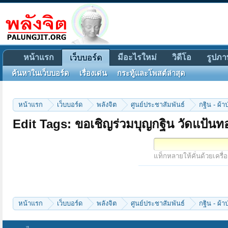
หน้าแรก
มีอะไรใหม่
วิดีโอ
รูปภา
เว็บบอร์ด
ค้นหาในเว็บบอร์ด
เรื่องเด่น
กระทู้และโพสต์ล่าสุด
หน้าแรก
เว็บบอร์ด
พลังจิต
ศูนย์ประชาสัมพันธ์
กฐิน - ผ้า
Edit Tags: ขอเชิญร่วมบุญกฐิน วัดแป
แท็กหลายให้คั่นด้วยเครื่
หน้าแรก
เว็บบอร์ด
พลังจิต
ศูนย์ประชาสัมพันธ์
กฐิน - ผ้า