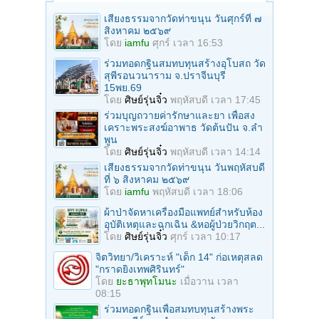
เสียงธรรมจากวัดท่าขนุน วันศุกร์ที่ ๗
สิงหาคม ๒๕๖๙
โดย
iamfu
ศุกร์ เวลา 16:53
ร่วมทอดกฐินสมทบทุนสร้างอุโบสถ วัด
สุพีรอนวนาราม จ.ปราจีนบุรี
15พย.69
โดย
ศิษย์รุ่นจิ๋ว
พฤหัสบดี เวลา 17:45
ร่วมบุญถวายค่ารักษาและยา เพื่อสง
เคราะพระสงฆ์อาพาธ วัดต้นปัน จ.ลํา
พูน
โดย
ศิษย์รุ่นจิ๋ว
พฤหัสบดี เวลา 14:14
เสียงธรรมจากวัดท่าขนุน วันพฤหัสบดี
ที่ ๖ สิงหาคม ๒๕๖๙
โดย
iamfu
พฤหัสบดี เวลา 18:06
ผ้าป่าจัดหาเครื่องมือแพทย์สำหรับห้อง
อุบัติเหตุและฉุกเฉิน &หอผู้ป่วยวิกฤต...
โดย
ศิษย์รุ่นจิ๋ว
ศุกร์ เวลา 10:17
จิตวิทยา/วิเคราะห์ "เด็ก 14" ก่อเหตุสลด
"กราดยิงเทพศิรินทร์"
โดย
ยะธาพุทโมนะ
เมื่อวาน เวลา
08:15
ร่วมทอดกฐินเพื่อสมทบทุนสร้างพระ