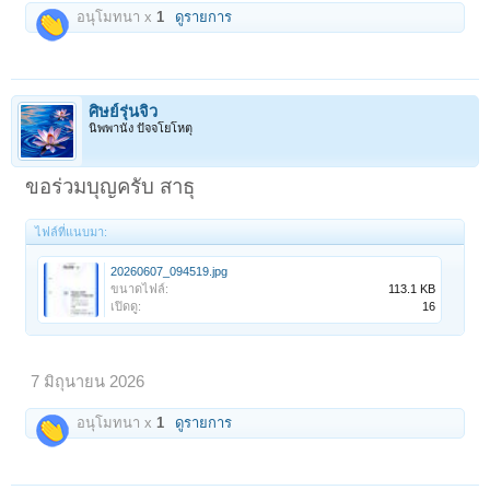
อนุโมทนา x
1
ดูรายการ
ศิษย์รุ่นจิ๋ว
นิพพานัง ปัจจโยโหตุ
ขอร่วมบุญครับ สาธุ
ไฟล์ที่แนบมา:
20260607_094519.jpg
ขนาดไฟล์:
113.1 KB
เปิดดู:
16
7 มิถุนายน 2026
อนุโมทนา x
1
ดูรายการ