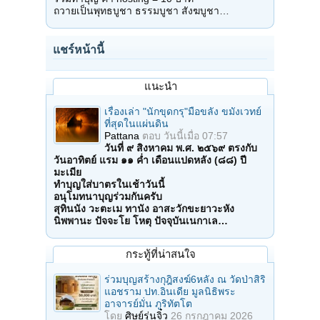
ถวายเป็นพุทธบูชา ธรรมบูชา สังฆบูชา…
แชร์หน้านี้
แนะนำ
เรื่องเล่า "นักขุดกรุ"มือขลัง ขมังเวทย์
ที่สุดในแผ่นดิน
Pattana
ตอบ
วันนี้เมื่อ 07:57
วันที่ ๙ สิงหาคม พ.ศ. ๒๕๖๙ ตรงกับ
วันอาทิตย์ แรม ๑๑ ค่ำ เดือนแปดหลัง (๘๘) ปี
มะเมีย
ทำบุญใส่บาตรในเช้าวันนี้
อนุโมทนาบุญร่วมกันครับ
สุทินนัง วะตะเม ทานัง อาสะวักขะยาวะหัง
นิพพานะ ปัจจะโย โหตุ ปัจจุบันเนกาเล…
กระทู้ที่น่าสนใจ
ร่วมบุญสร้างกุฎิสงฆ์6หลัง ณ วัดป่าสิริ
แอชราม ปท.อินเดีย มูลนิธิพระ
อาจารย์มั่น ภูริทัตโต
โดย
ศิษย์รุ่นจิ๋ว
26 กรกฎาคม 2026