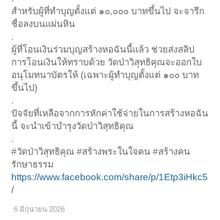
สำหรับผู้ที่ทำบุญตั้งแต่ ๑๐,๐๐๐ บาทขึ้นไป จะจารึก
ชื่อลงบนแผ่นหิน
.
ผู้ที่โอนเงินร่วมบุญสร้างหอฉันนี้แล้ว ช่วยส่งสลิป
การโอนเงินให้ทราบด้วย วัดป่าวิสุทธิคุณจะออกใบ
อนุโมทนาบัตรให้ (เฉพาะผู้ทำบุญตั้งแต่ ๑๐๐ บาท
ขึ้นไป)
.
ปัจจัยที่เหลือจากการหักค่าใช้จ่ายในการสร้างหอฉัน
นี้ จะนำเข้าบำรุงวัดป่าวิสุทธิคุณ
.
#วัดป่าวิสุทธิคุณ #สร้างพระในใจคน #สร้างคน
รักษาธรรม
https://www.facebook.com/share/p/1Etp3iHkc5
/
6 มิถุนายน 2026