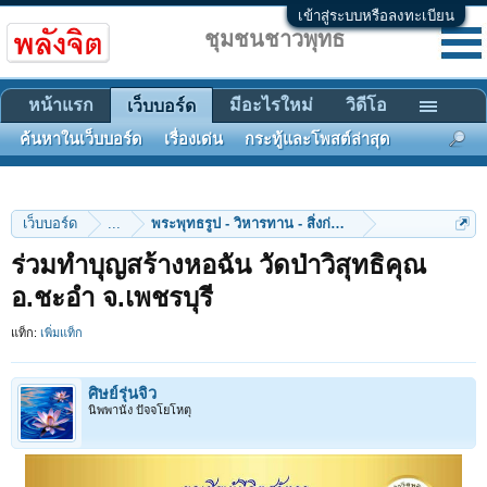
เข้าสู่ระบบหรือลงทะเบียน
ชุมชนชาวพุทธ
หน้าแรก
มีอะไรใหม่
วิดีโอ
เว็บบอร์ด
ค้นหาในเว็บบอร์ด
เรื่องเด่น
กระทู้และโพสต์ล่าสุด
เว็บบอร์ด
...
พระพุทธรูป - วิหารทาน - สิ่งก่อสร้าง
ร่วมทําบุญสร้างหอฉัน วัดป่าวิสุทธิคุณ
อ.ชะอํา จ.เพชรบุรี
แท็ก:
เพิ่มแท็ก
ศิษย์รุ่นจิ๋ว
นิพพานัง ปัจจโยโหตุ