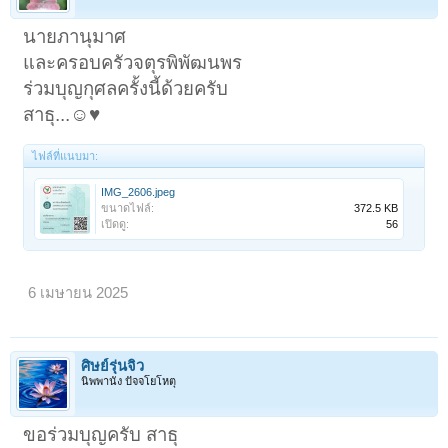
นายภานุมาศ
และครอบครัวจตุรพิพัฒนพร
ร่วมบุญกุศลครั้งนี้ด้วยครับ
สาธุ...☺️♥️
ไฟล์ที่แนบมา:
IMG_2606.jpeg
ขนาดไฟล์:
372.5 KB
เปิดดู:
56
6 เมษายน 2025
ศิษย์รุ่นจิ๋ว
นิพพานัง ปัจจโยโหตุ
ขอร่วมบุญครับ สาธุ