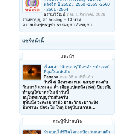
พลังจิต ปี 2552 ...2558 -2559 -2560
- 2561 -2564
ธรรมวิวัฒน์
ตอบ
1 สิงหาคม 2026
ร่วมทำบุญ ค่า hosting = 10 บาท
ถวายเป็นพุทธบูชา ธรรมบูชา สังฆบูชา…
แชร์หน้านี้
แนะนำ
เรื่องเล่า "นักขุดกรุ"มือขลัง ขมังเวทย์
ที่สุดในแผ่นดิน
Pattana
ตอบ
38 นาทีที่แล้ว
วันที่ ๘ สิงหาคม พ.ศ. ๒๕๖๙ ตรงกับ
วันเสาร์ แรม ๑๐ ค่ำ เดือนแปดหลัง (๘๘) ปีมะเมีย
ทำบุญใส่บาตรในเช้าวันนี้
อนุโมทนาบุญร่วมกันครับ
สุทินนัง วะตะเม ทานัง อาสะวักขะยาวะหัง
นิพพานะ ปัจจะโย โหตุ ปัจจุบันเนกาเล…
กระทู้ที่น่าสนใจ
ร่วมบุญไถ่ชีวิตโคกระบือรวมหลายตัว