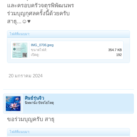
และครอบครัวจตุรพิพัฒนพร
ร่วมบุญกุศลครั้งนี้ด้วยครับ
สาธุ...☺️♥️
ไฟล์ที่แนบมา:
IMG_0706.jpeg
ขนาดไฟล์:
354.7 KB
เปิดดู:
192
20 มกราคม 2024
ศิษย์รุ่นจิ๋ว
นิพพานัง ปัจจโยโหตุ
ขอร่วมบุญครับ สาธุ
ไฟล์ที่แนบมา: