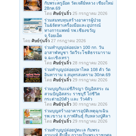
กับพระครูอ๊อด วัดเจดีย์หลวง เชียงใหม่
28กค.69
โดย
ศิษย์รุ่นจิ๋ว
25 กรกฎาคม 2026
ร่วมสมทบทุนสร้างอาคารผู้ป่วย
ใน&จัดหาเครื่องมือและอุปกรณ์
ทางการแพทย์ รพ.เชียงขวัญ
จ.ร้อยเอ็ด
โดย
ศิษย์รุ่นจิ๋ว
27 กรกฎาคม 2026
ร่วมทําบุญปล่อยปลา 100 กก. วัน
อาสาฬหบูชา วัดวีระโชติธรรมาราม
จ.ฉะเชิงเทรา
โดย
ศิษย์รุ่นจิ๋ว
28 กรกฎาคม 2026
ร่วมทําบุญปล่อยปลาไหล 108 ตัว วัด
อินทาราม จ.สมุทรสงคราม 30กค.69
โดย
ศิษย์รุ่นจิ๋ว
29 กรกฎาคม 2026
ร่วมบุญกับเเม่ชีภิรญา ปัญอิสสระ ณ
สวนปัญอิสสระ ราชบุรี ไถ่ชีวิต
กระต่าย20ตัว เเละ วัว4ตัว
โดย
ศิษย์รุ่นจิ๋ว
30 กรกฎาคม 2026
ร่วมบุญสร้างอาคารอุบัติเหตุฉุกเฉิน
รพ.เขาวง จ.กาฬสินธุ์ กับหลวงปู่ศิลา
โดย
ศิษย์รุ่นจิ๋ว
29 กรกฎาคม 2026
ร่วมทําบุญปล่อยปูทะเล กับพระ
อานนท์ สีปลื้ม ถวายเป็นพระราชกุศล