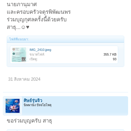
นายภานุมาศ
และครอบครัวจตุรพิพัฒนพร
ร่วมบุญกุศลครั้งนี้ด้วยครับ
สาธุ...☺️♥️
ไฟล์ที่แนบมา:
IMG_2410.jpeg
ขนาดไฟล์:
355.7 KB
เปิดดู:
93
1
2
ถัดไป >
31 สิงหาคม 2024
ศิษย์รุ่นจิ๋ว
นิพพานัง ปัจจโยโหตุ
ขอร่วมบุญครับ สาธุ