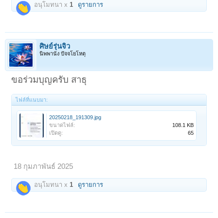
อนุโมทนา x
1
ดูรายการ
ศิษย์รุ่นจิ๋ว
นิพพานัง ปัจจโยโหตุ
ขอร่วมบุญครับ สาธุ
ไฟล์ที่แนบมา:
20250218_191309.jpg
ขนาดไฟล์:
108.1 KB
เปิดดู:
65
18 กุมภาพันธ์ 2025
อนุโมทนา x
1
ดูรายการ