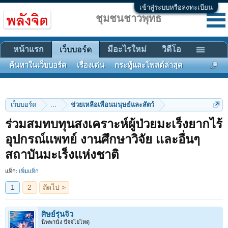
เข้าสู่ระบบหรือลงทะเบียน
ชุมชนชาวพุทธ
หน้าแรก
มีอะไรใหม่
วิดีโอ
เว็บบอร์ด
ค้นหาในเว็บบอร์ด
เรื่องเด่น
กระทู้และโพสต์ล่าสุด
เว็บบอร์ด
...
ช่วยเหลือเพื่อนมนุษย์และสัตว์
ร่วมสมทบทุนสงเคราะห์ผู้ป่วยมะเร็งยากไร้
1
2
ถัดไป >
อุปกรณ์เเพทย์ งานศึกษาวิจัย เเละอื่นๆ
สถาบันมะเร็งแห่งชาติ
แท็ก:
เพิ่มแท็ก
ศิษย์รุ่นจิ๋ว
นิพพานัง ปัจจโยโหตุ