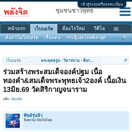
เข้าสู่ระบบหรือลงทะเบียน
ชุมชนชาวพุทธ
หน้าแรก
มีอะไรใหม่
วิดีโอ
เว็บบอร์ด
ค้นหาในเว็บบอร์ด
เรื่องเด่น
กระทู้และโพสต์ล่าสุด
เว็บบอร์ด
...
พระพุทธรูป - วิหารทาน - สิ่งก่อสร้าง
ร่วมสร้างพระสมเด็จองค์ปฐม เนื้อ
ทองคำ&สมเด็จพระพุทธเจ้า2องค์ เนื้อเงิน
13มิย.69 วัดสิริกาญจนาราม
แท็ก:
เพิ่มแท็ก
ศิษย์รุ่นจิ๋ว
นิพพานัง ปัจจโยโหตุ