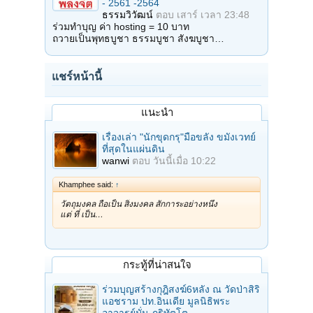
- 2561 -2564
ธรรมวิวัฒน์
ตอบ
เสาร์ เวลา 23:48
ร่วมทำบุญ ค่า hosting = 10 บาท
ถวายเป็นพุทธบูชา ธรรมบูชา สังฆบูชา…
แชร์หน้านี้
แนะนำ
เรื่องเล่า "นักขุดกรุ"มือขลัง ขมังเวทย์
ที่สุดในแผ่นดิน
wanwi
ตอบ
วันนี้เมื่อ 10:22
Khamphee said:
↑
วัตถุมงคล ถือเป็น สิ่งมงคล สักการะอย่างหนึ่ง
แต่ ที่ เป็น…
กระทู้ที่น่าสนใจ
ร่วมบุญสร้างกุฎิสงฆ์6หลัง ณ วัดป่าสิริ
แอชราม ปท.อินเดีย มูลนิธิพระ