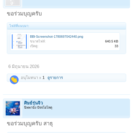
ขอร่วมบุญครับ
ไฟล์ที่แนบมา:
BBl-Screenshot-1780697042440.png
ขนาดไฟล์:
640.5 KB
เปิดดู:
33
6 มิถุนายน 2026
อนุโมทนา x
1
ดูรายการ
ศิษย์รุ่นจิ๋ว
นิพพานัง ปัจจโยโหตุ
ขอร่วมบุญครับ สาธุ