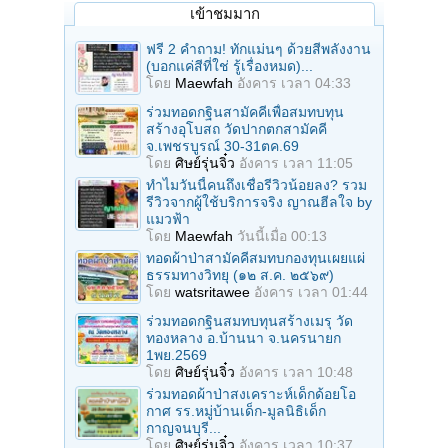
เข้าชมมาก
ฟรี 2 คำถาม! ทักแม่นๆ ด้วยสีพลังงาน
(บอกแค่สีที่ใช่ รู้เรื่องหมด)...
โดย
Maewfah
อังคาร เวลา 04:33
ร่วมทอดกฐินสามัคคีเพื่อสมทบทุน
สร้างอุโบสถ วัดปากตกสามัคคี
จ.เพชรบูรณ์ 30-31ตค.69
โดย
ศิษย์รุ่นจิ๋ว
อังคาร เวลา 11:05
ทำไมวันนี้คนถึงเชื่อรีวิวน้อยลง? รวม
รีวิวจากผู้ใช้บริการจริง ญาณฮีลใจ by
แมวฟ้า
โดย
Maewfah
วันนี้เมื่อ 00:13
ทอดผ้าป่าสามัคคีสมทบกองทุนเผยแผ่
ธรรมทางวิทยุ (๑๒ ส.ค. ๒๕๖๙)
โดย
watsritawee
อังคาร เวลา 01:44
ร่วมทอดกฐินสมทบทุนสร้างเมรุ วัด
ทองหลาง อ.บ้านนา จ.นครนายก
1พย.2569
โดย
ศิษย์รุ่นจิ๋ว
อังคาร เวลา 10:48
ร่วมทอดผ้าป่าสงเคราะห์เด็กด้อยโอ
กาศ รร.หมู่บ้านเด็ก-มูลนิธิเด็ก
กาญจนบุรี...
โดย
ศิษย์รุ่นจิ๋ว
อังคาร เวลา 10:37