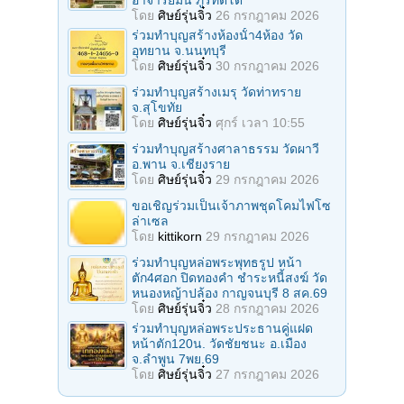
อาจารย์มั่น ภูริทัตโต
โดย
ศิษย์รุ่นจิ๋ว
26 กรกฎาคม 2026
ร่วมทําบุญสร้างห้องนั้า4ห้อง วัด
อุทยาน จ.นนทบุรี
โดย
ศิษย์รุ่นจิ๋ว
30 กรกฎาคม 2026
ร่วมทําบุญสร้างเมรุ วัดท่าทราย
จ.สุโขทัย
โดย
ศิษย์รุ่นจิ๋ว
ศุกร์ เวลา 10:55
ร่วมทําบุญสร้างศาลาธรรม วัดผาวี
อ.พาน จ.เชียงราย
โดย
ศิษย์รุ่นจิ๋ว
29 กรกฎาคม 2026
ขอเชิญร่วมเป็นเจ้าภาพชุดโคมไฟโซ
ล่าเซล
โดย
kittikorn
29 กรกฎาคม 2026
ร่วมทําบุญหล่อพระพุทธรูป หน้า
ตัก4ศอก ปิดทองคํา ชําระหนี้สงฆ์ วัด
หนองหญ้าปล้อง กาญจนบุรี 8 สค.69
โดย
ศิษย์รุ่นจิ๋ว
28 กรกฎาคม 2026
ร่วมทําบุญหล่อพระประธานคู่แฝด
หน้าตัก120น. วัดชัยชนะ อ.เมือง
จ.ลำพูน 7พย.69
โดย
ศิษย์รุ่นจิ๋ว
27 กรกฎาคม 2026