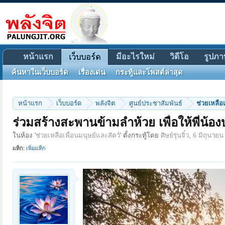
หน้าแรก
มีอะไรใหม่
วิดีโอ
รูปภา
เว็บบอร์ด
ค้นหาในเว็บบอร์ด
เรื่องเด่น
กระทู้และโพสต์ล่าสุด
หน้าแรก
เว็บบอร์ด
พลังจิต
ศูนย์ประชาสัมพันธ์
ช่วยเหลือเ
ร่วมสร้างสะพานข้ามลําห้วย เพื่อให้พี่
ในห้อง '
ช่วยเหลือเพื่อนมนุษย์และสัตว์
' ตั้งกระทู้โดย
ศิษย์รุ่นจิ๋ว
,
6 มิถุนายน
แท็ก:
เพิ่มแท็ก