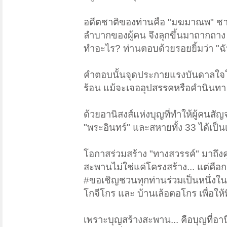
อดีตชาติของท่านคือ "มฆมาณพ" ชาย
ลำบากของผู้คน จึงลุกขึ้นมาถากถา
ทำอะไร? ท่านตอบด้วยรอยยิ้มว่า "ฉ
คำตอบนั้นจุดประกายแรงบันดาลใจให้
ร้อน แม้จะเจออุปสรรคหรือคำนินทา แต
ด้วยอานิสงส์แห่งบุญที่ทำให้ผู้คนส
"พระอินทร์" และสหายทั้ง 33 ได้เป
โอกาสร่วมสร้าง "ทางสวรรค์" มาถึง
สะพานไม่ใช่แค่โครงสร้าง... แต่คื
#ขอเชิญชวนทุกท่านร่วมเป็นหนึ่งในป
โกจีโกร และ บ้านเล้อตอโกร เพื่อใ
เพราะบุญสร้างสะพาน... คือบุญที่อา