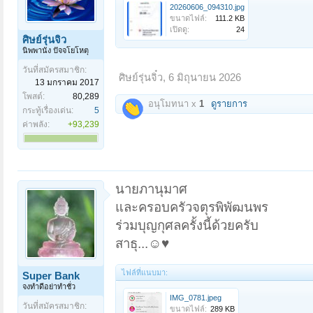
20260606_094310.jpg
ขนาดไฟล์:
111.2 KB
เปิดดู:
24
ศิษย์รุ่นจิ๋ว
นิพพานัง ปัจจโยโหตุ
วันที่สมัครสมาชิก:
ศิษย์รุ่นจิ๋ว
,
6 มิถุนายน 2026
13 มกราคม 2017
โพสต์:
80,289
อนุโมทนา x
1
ดูรายการ
กระทู้เรื่องเด่น:
5
ค่าพลัง:
+93,239
นายภานุมาศ
และครอบครัวจตุรพิพัฒนพร
ร่วมบุญกุศลครั้งนี้ด้วยครับ
สาธุ...☺️♥️
ไฟล์ที่แนบมา:
Super Bank
จงทำดีอย่าทำชั่ว
IMG_0781.jpeg
วันที่สมัครสมาชิก:
ขนาดไฟล์:
289 KB