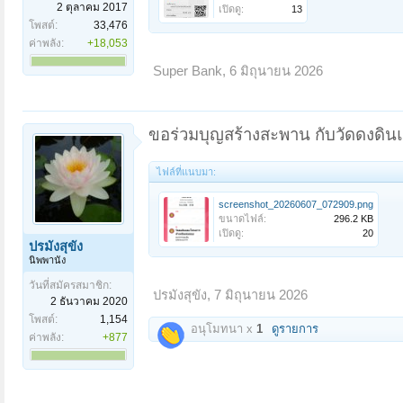
2 ตุลาคม 2017
เปิดดู:
13
โพสต์:
33,476
ค่าพลัง:
+18,053
Super Bank
,
6 มิถุนายน 2026
ขอร่วมบุญสร้างสะพาน กับวัดดงดินแ
ไฟล์ที่แนบมา:
screenshot_20260607_072909.png
ขนาดไฟล์:
296.2 KB
เปิดดู:
20
ปรมังสุขัง
นิพพานัง
วันที่สมัครสมาชิก:
ปรมังสุขัง
,
7 มิถุนายน 2026
2 ธันวาคม 2020
โพสต์:
1,154
อนุโมทนา x
1
ดูรายการ
ค่าพลัง:
+877