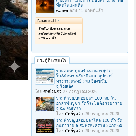
เรื่องเล่า "นักขุดกรุ"มือขลัง ขมังเวทย์
ที่สุดในแผ่นดิน
wanwi
ตอบ
41 นาทีที่แล้ว
Pattana said:
↑
วันที่ ๙ สิงหาคม พ.ศ.
๒๕๖๙ ตรงกับวันอาทิตย์
แรม ๑๑ ค่ำ…
กระทู้ที่น่าสนใจ
ร่วมสมทบทุนสร้างอาคารผู้ป่วย
ใน&จัดหาเครื่องมือและอุปกรณ์
ทางการแพทย์ รพ.เชียงขวัญ
จ.ร้อยเอ็ด
โดย
ศิษย์รุ่นจิ๋ว
27 กรกฎาคม 2026
ร่วมทําบุญปล่อยปลา 100 กก. วัน
อาสาฬหบูชา วัดวีระโชติธรรมาราม
จ.ฉะเชิงเทรา
โดย
ศิษย์รุ่นจิ๋ว
28 กรกฎาคม 2026
ร่วมทําบุญปล่อยปลาไหล 108 ตัว วัด
อินทาราม จ.สมุทรสงคราม 30กค.69
โดย
ศิษย์รุ่นจิ๋ว
29 กรกฎาคม 2026