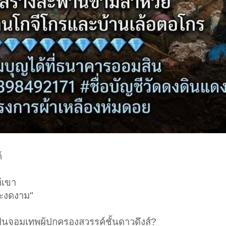
์
้เขา
ละงดงาม"
้เป็นจอมเทพผู้ปกครองสวรรค์ชั้นดาวดึงส์?