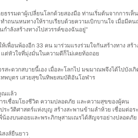
ธรรมดาผู้เปลี่ยนโลกด้วยสองมือ ท่านเริ่มต้นจากการเห็
ง ทำถนนหนทางให้ราบเรียบด้วยความเบิกบานใจ เมื่อมีคนถ
ันกำลังสร้างทางไปสวรรค์ของฉันอยู่"
เพื่อนพ้องอีก 33 คน มาร่วมแรงร่วมใจกันสร้างทาง สร้า
่หัวใจที่มุ่งมั่นในความดีก็ไม่เคยท้อถอย
ัญจรสะดวกสบายนี้เอง เมื่อละโลกไป มฆมาณพจึงได้ไปบังเกิ
็นเทพบุตร เสวยสุขในทิพยสมบัติอันโอฬาร
คุณแล้ว
อการเชื่อมโยงชีวิต ความปลอดภัย และความสุขของผู้คน
ระวัติศาสตร์แห่งบุญ สร้างสะพานข้ามลำห้วย เชื่อมต่อระ
ห้พี่น้องบนดอยและพระภิกษุสามเณรได้สัญจรอย่างปลอดภัย
นิสงส์ยืนยาว