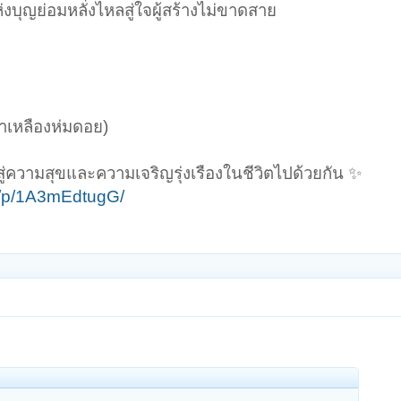
งบุญย่อมหลั่งไหลสู่ใจผู้สร้างไม่ขาดสาย
้าเหลืองห่มดอย)
ู่ความสุขและความเจริญรุ่งเรืองในชีวิตไปด้วยกัน ✨
e/p/1A3mEdtugG/