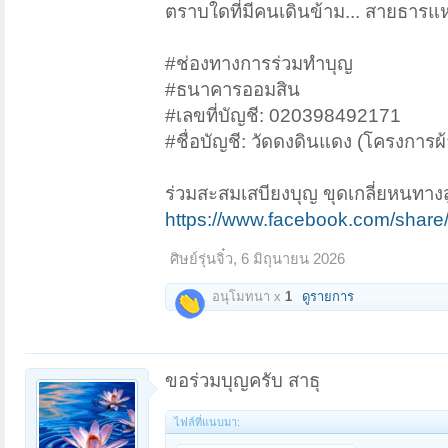
ตราบใดที่มีคนเดินข้าม... สายธารแห่
#ช่องทางการร่วมทำบุญ
#ธนาคารออมสิน
#เลขที่บัญชี: 020398492171
#ชื่อบัญชี: วัดดงดินแดง (โครงการผ
ร่วมสะสมเสบียงบุญ ขุดเกลี่ยหนทางส
https://www.facebook.com/shar
ศิษย์รุ่นจิ๋ว
,
6 มิถุนายน 2026
อนุโมทนา x
1
ดูรายการ
ขอร่วมบุญครับ สาธุ
ไฟล์ที่แนบมา: