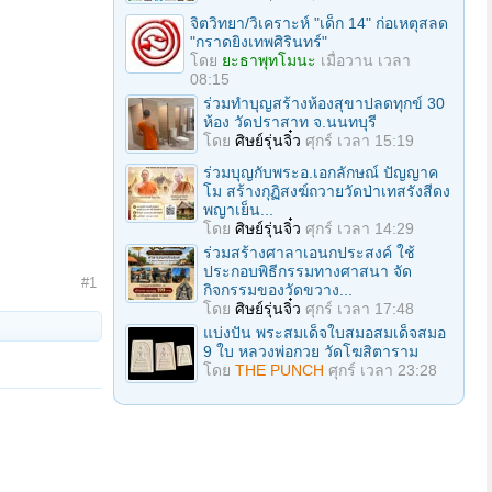
จิตวิทยา/วิเคราะห์ "เด็ก 14" ก่อเหตุสลด
"กราดยิงเทพศิรินทร์"
โดย
ยะธาพุทโมนะ
เมื่อวาน เวลา
08:15
ร่วมทําบุญสร้างห้องสุขาปลดทุกข์ 30
ห้อง วัดปราสาท จ.นนทบุรี
โดย
ศิษย์รุ่นจิ๋ว
ศุกร์ เวลา 15:19
ร่วมบุญกับพระอ.เอกลักษณ์ ปัญญาค
โม สร้างกุฏิสงฆ์ถวายวัดป่าเทสรังสีดง
พญาเย็น...
โดย
ศิษย์รุ่นจิ๋ว
ศุกร์ เวลา 14:29
ร่วมสร้างศาลาเอนกประสงค์ ใช้
ประกอบพิธีกรรมทางศาสนา จัด
#1
กิจกรรมของวัดขวาง...
โดย
ศิษย์รุ่นจิ๋ว
ศุกร์ เวลา 17:48
แบ่งปัน พระสมเด็จใบสมอสมเด็จสมอ
9 ใบ หลวงพ่อกวย วัดโฆสิตาราม
โดย
THE PUNCH
ศุกร์ เวลา 23:28