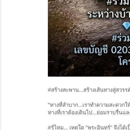
#สร้างสะพาน...สร้างเส้นทางสู่สวรรค
"ทางที่ลำบาก...เราทำความสะดวกให
ทางที่เราต้องเดินไป...ย่อมราบรื่นแ
#รู้ไหม... เหตุใด "พระอินทร์" จึงได