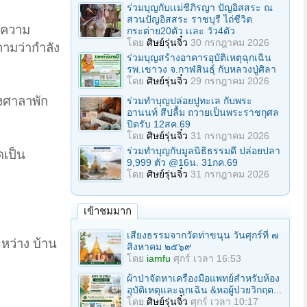
ร่วมบุญกับเเม่ชีภิรญา ปัญอิสสระ ณ
สวนปัญอิสสระ ราชบุรี ไถ่ชีวิต
นความ
กระต่าย20ตัว เเละ วัว4ตัว
โดย
ศิษย์รุ่นจิ๋ว
30 กรกฎาคม 2026
ามว่ากำลัง
ร่วมบุญสร้างอาคารอุบัติเหตุฉุกเฉิน
รพ.เขาวง จ.กาฬสินธุ์ กับหลวงปู่ศิลา
โดย
ศิษย์รุ่นจิ๋ว
29 กรกฎาคม 2026
งศาลาพัก
ร่วมทําบุญปล่อยปูทะเล กับพระ
อานนท์ สีปลื้ม ถวายเป็นพระราชกุศล
ปิดรับ 12สค.69
โดย
ศิษย์รุ่นจิ๋ว
31 กรกฎาคม 2026
ร่วมทําบุญกับมูลนิธิธรรมดี ปล่อยปลา
ดเป็น
9,999 ตัว @16น. 31กค.69
โดย
ศิษย์รุ่นจิ๋ว
31 กรกฎาคม 2026
เข้าชมมาก
เสียงธรรมจากวัดท่าขนุน วันศุกร์ที่ ๗
หว่าง บ้าน
สิงหาคม ๒๕๖๙
โดย
iamfu
ศุกร์ เวลา 16:53
ผ้าป่าจัดหาเครื่องมือแพทย์สำหรับห้อง
อุบัติเหตุและฉุกเฉิน &หอผู้ป่วยวิกฤต...
โดย
ศิษย์รุ่นจิ๋ว
ศุกร์ เวลา 10:17