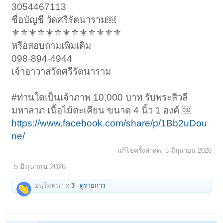
3054467113
ชื่อบัญชี วัดศรีรัตนาราม￼
⚜️⚜️⚜️⚜️⚜️⚜️⚜️⚜️⚜️⚜️⚜️⚜️⚜️
หรือสอบถามเพิ่มเติม
098-894-4944
เจ้าอาวาสวัดศรีรัตนาราม
#ท่านใดเป็นเจ้าภาพ 10,000 บาท รับพระสีวลี
มหาลาภ เนื้อไม้ตะเคียน ขนาด 4 นิ้ว 1 องค์ ￼
https://www.facebook.com/share/p/1Bb2uDou
ne/
แก้ไขครั้งล่าสุด:
5 มิถุนายน 2026
5 มิถุนายน 2026
อนุโมทนา x
3
ดูรายการ