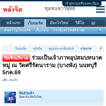
เข้าสู่ระบบหรือลงทะเบียน
ชุมชนชาวพุทธ
หน้าแรก
มีอะไรใหม่
วิดีโอ
เว็บบอร์ด
ค้นหาในเว็บบอร์ด
เรื่องเด่น
กระทู้และโพสต์ล่าสุด
...
เว็บบอร์ด
พลังจิต
ศูนย์ประชาสัมพันธ์
งานบวช
ร่วมเป็นเจ้าภาพอุปสมบทนาค
ปิดรับบริจาค
หมู่ ณ วัดศรีรัตนาราม (บางพัง) นนทบุรี
5กค.69
แท็ก:
เพิ่มแท็ก
ศิษย์รุ่นจิ๋ว
นิพพานัง ปัจจโยโหตุ