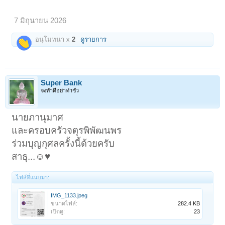
7 มิถุนายน 2026
อนุโมทนา x
2
ดูรายการ
Super Bank
จงทำดีอย่าทำชั่ว
นายภานุมาศ
และครอบครัวจตุรพิพัฒนพร
ร่วมบุญกุศลครั้งนี้ด้วยครับ
สาธุ...☺️♥️
ไฟล์ที่แนบมา:
IMG_1133.jpeg
ขนาดไฟล์:
282.4 KB
เปิดดู:
23