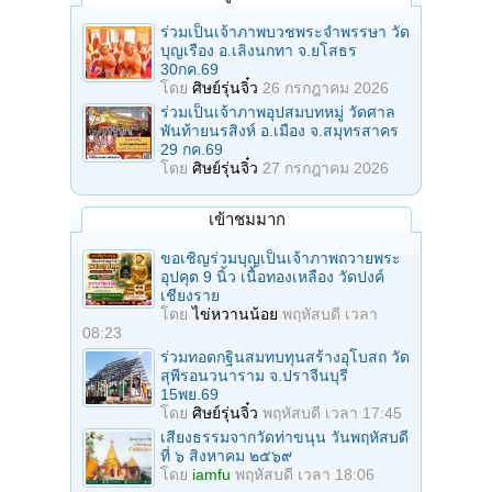
ร่วมเป็นเจ้าภาพบวชพระจำพรรษา วัด
บุญเรือง อ.เลิงนกทา จ.ยโสธร
30กค.69
โดย
ศิษย์รุ่นจิ๋ว
26 กรกฎาคม 2026
ร่วมเป็นเจ้าภาพอุปสมบทหมู่ วัดศาล
พันท้ายนรสิงห์ อ.เมือง จ.สมุทรสาคร
29 กค.69
โดย
ศิษย์รุ่นจิ๋ว
27 กรกฎาคม 2026
เข้าชมมาก
ขอเชิญร่วมบุญเป็นเจ้าภาพถวายพระ
อุปคุต 9 นิ้ว เนื้อทองเหลือง วัดปงค์
เชียงราย
โดย
ไข่หวานน้อย
พฤหัสบดี เวลา
08:23
ร่วมทอดกฐินสมทบทุนสร้างอุโบสถ วัด
สุพีรอนวนาราม จ.ปราจีนบุรี
15พย.69
โดย
ศิษย์รุ่นจิ๋ว
พฤหัสบดี เวลา 17:45
เสียงธรรมจากวัดท่าขนุน วันพฤหัสบดี
ที่ ๖ สิงหาคม ๒๕๖๙
โดย
iamfu
พฤหัสบดี เวลา 18:06