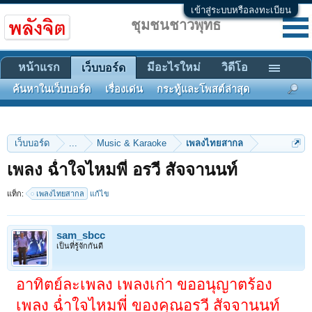
เข้าสู่ระบบหรือลงทะเบียน
ชุมชนชาวพุทธ
หน้าแรก
มีอะไรใหม่
วิดีโอ
เว็บบอร์ด
ค้นหาในเว็บบอร์ด
เรื่องเด่น
กระทู้และโพสต์ล่าสุด
เว็บบอร์ด
...
Music & Karaoke
เพลงไทยสากล
เพลง ฉ่ำใจไหมพี่ อรวี สัจจานนท์
แท็ก:
เพลงไทยสากล
แก้ไข
sam_sbcc
เป็นที่รู้จักกันดี
อาทิตย์ละเพลง เพลงเก่า ขออนุญาตร้อง
เพลง ฉ่ำใจไหมพี่ ของคุณอรวี สัจจานนท์