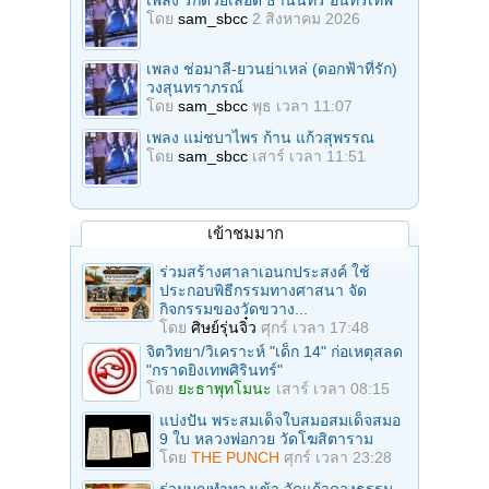
โดย
sam_sbcc
2 สิงหาคม 2026
เพลง ช่อมาลี-ยวนย่าเหล่ (ดอกฟ้าที่รัก)
วงสุนทราภรณ์
โดย
sam_sbcc
พุธ เวลา 11:07
เพลง แม่ชบาไพร ก้าน แก้วสุพรรณ
โดย
sam_sbcc
เสาร์ เวลา 11:51
เข้าชมมาก
ร่วมสร้างศาลาเอนกประสงค์ ใช้
ประกอบพิธีกรรมทางศาสนา จัด
กิจกรรมของวัดขวาง...
โดย
ศิษย์รุ่นจิ๋ว
ศุกร์ เวลา 17:48
จิตวิทยา/วิเคราะห์ "เด็ก 14" ก่อเหตุสลด
"กราดยิงเทพศิรินทร์"
โดย
ยะธาพุทโมนะ
เสาร์ เวลา 08:15
แบ่งปัน พระสมเด็จใบสมอสมเด็จสมอ
9 ใบ หลวงพ่อกวย วัดโฆสิตาราม
โดย
THE PUNCH
ศุกร์ เวลา 23:28
ร่วมบุญทําทางเข้า วัดแก้วดวงธรรม