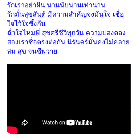
รักเราอย่าฝัน นานนับนานเท่านาน
รักมั่นสุขสันต์ มีความสำคัญจงมั่นใจ เชื่อ
ใจไว้ใจซึ้งกัน
ฉ่ำใจไหมพี่ สุขศรีชีวีทุกวัน ความปองดอง
สองเราซื่อตรงต่อกัน นิรันดร์มั่นคงไม่คลาย
สม สุข จนชีพวาย