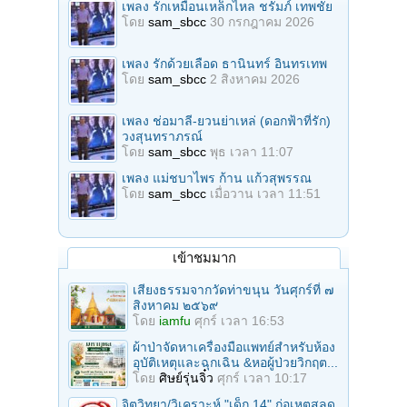
เพลง รักเหมือนเหล็กไหล ชรัมภ์ เทพชัย
โดย
sam_sbcc
30 กรกฎาคม 2026
เพลง รักด้วยเลือด ธานินทร์ อินทรเทพ
โดย
sam_sbcc
2 สิงหาคม 2026
เพลง ช่อมาลี-ยวนย่าเหล่ (ดอกฟ้าที่รัก)
วงสุนทราภรณ์
โดย
sam_sbcc
พุธ เวลา 11:07
เพลง แม่ชบาไพร ก้าน แก้วสุพรรณ
โดย
sam_sbcc
เมื่อวาน เวลา 11:51
เข้าชมมาก
เสียงธรรมจากวัดท่าขนุน วันศุกร์ที่ ๗
สิงหาคม ๒๕๖๙
โดย
iamfu
ศุกร์ เวลา 16:53
ผ้าป่าจัดหาเครื่องมือแพทย์สำหรับห้อง
อุบัติเหตุและฉุกเฉิน &หอผู้ป่วยวิกฤต...
โดย
ศิษย์รุ่นจิ๋ว
ศุกร์ เวลา 10:17
จิตวิทยา/วิเคราะห์ "เด็ก 14" ก่อเหตุสลด