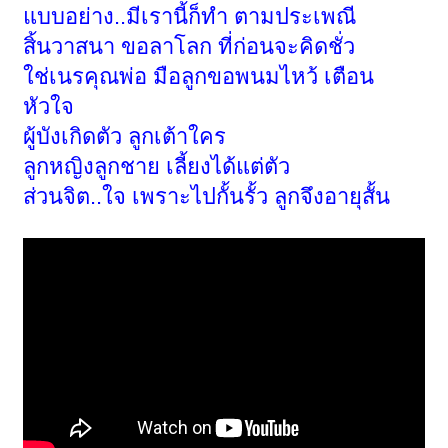
แบบอย่าง..มีเรานี้ก็ทำ ตามประเพณี
สิ้นวาสนา ขอลาโลก ที่ก่อนจะคิดชั่ว
ใช่เนรคุณพ่อ มือลูกขอพนมไหว้ เตือน
หัวใจ
ผู้บังเกิดตัว ลูกเต้าใคร
ลูกหญิงลูกชาย เลี้ยงได้แต่ตัว
ส่วนจิต..ใจ เพราะไปกั้นรั้ว ลูกจึงอายุสั้น