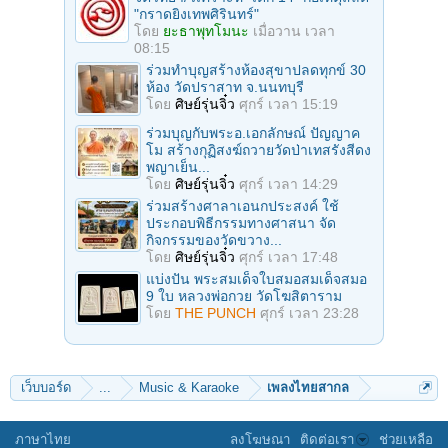
"กราดยิงเทพศิรินทร์"
โดย
ยะธาพุทโมนะ
เมื่อวาน เวลา
08:15
ร่วมทําบุญสร้างห้องสุขาปลดทุกข์ 30
ห้อง วัดปราสาท จ.นนทบุรี
โดย
ศิษย์รุ่นจิ๋ว
ศุกร์ เวลา 15:19
ร่วมบุญกับพระอ.เอกลักษณ์ ปัญญาค
โม สร้างกุฏิสงฆ์ถวายวัดป่าเทสรังสีดง
พญาเย็น...
โดย
ศิษย์รุ่นจิ๋ว
ศุกร์ เวลา 14:29
ร่วมสร้างศาลาเอนกประสงค์ ใช้
ประกอบพิธีกรรมทางศาสนา จัด
กิจกรรมของวัดขวาง...
โดย
ศิษย์รุ่นจิ๋ว
ศุกร์ เวลา 17:48
แบ่งปัน พระสมเด็จใบสมอสมเด็จสมอ
9 ใบ หลวงพ่อกวย วัดโฆสิตาราม
โดย
THE PUNCH
ศุกร์ เวลา 23:28
เว็บบอร์ด
...
Music & Karaoke
เพลงไทยสากล
ภาษาไทย
ลงโฆษณา
ติดต่อเรา
ช่วยเหลือ