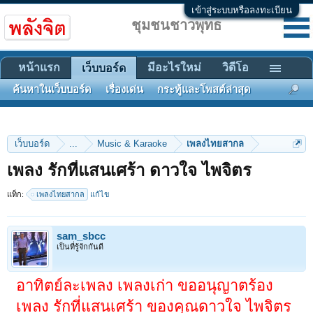
เข้าสู่ระบบหรือลงทะเบียน
ชุมชนชาวพุทธ
หน้าแรก
มีอะไรใหม่
วิดีโอ
เว็บบอร์ด
ค้นหาในเว็บบอร์ด
เรื่องเด่น
กระทู้และโพสต์ล่าสุด
เว็บบอร์ด
...
Music & Karaoke
เพลงไทยสากล
เพลง รักที่แสนเศร้า ดาวใจ ไพจิตร
แท็ก:
เพลงไทยสากล
แก้ไข
sam_sbcc
เป็นที่รู้จักกันดี
อาทิตย์ละเพลง เพลงเก่า ขออนุญาตร้อง
เพลง รักที่แสนเศร้า ของคุณดาวใจ ไพจิตร