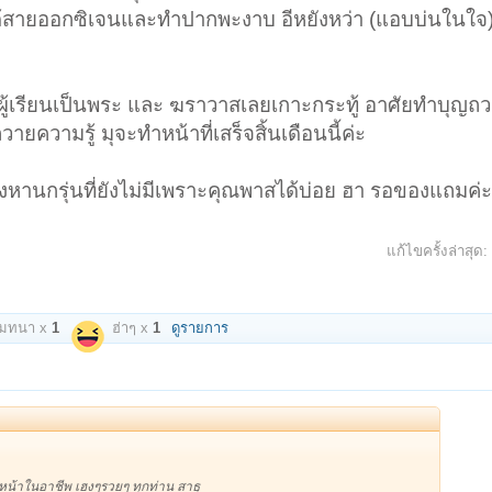
้สายออกซิเจนและทำปากพะงาบ อีหยังหว่า (แอบบ่นในใจ
ะ ผู้เรียนเป็นพระ และ ฆราวาสเลยเกาะกระทู้ อาศัยทำบุญถว
ความรู้ มุจะทำหน้าที่เสร็จสิ้นเดือนนี้ค่ะ
งหานกรุ่นที่ยังไม่มีเพราะคุณพาสได้บ่อย ฮา รอของแถมค่ะ 
แก้ไขครั้งล่าสุด:
โมทนา x
1
ฮ่าๆ x
1
ดูรายการ
าวหน้าในอาชีพ เฮงๆรวยๆ ทุกท่าน สาธุ