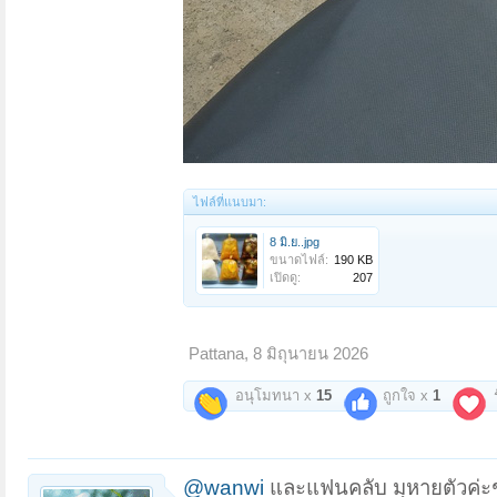
ไฟล์ที่แนบมา:
8 มิ.ย..jpg
ขนาดไฟล์:
190 KB
เปิดดู:
207
Pattana
,
8 มิถุนายน 2026
อนุโมทนา x
15
ถูกใจ x
1
ร
@wanwi
และแฟนคลับ มุหายตัวค่ะช่