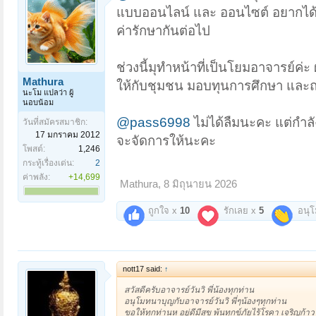
แบบออนไลน์ และ ออนไซต์ อยากได
ค่ารักษากันต่อไป
ช่วงนี้มุทำหน้าที่เป็นโยมอาจารย์ค่
Mathura
ให้กับชุมชน มอบทุนการศึกษา และถวาย
นะโม แปลว่า ผู้
นอบน้อม
@pass6998
ไม่ได้ลืมนะคะ แต่กำลั
วันที่สมัครสมาชิก:
17 มกราคม 2012
จะจัดการให้นะคะ
โพสต์:
1,246
กระทู้เรื่องเด่น:
2
ค่าพลัง:
+14,699
Mathura
,
8 มิถุนายน 2026
ถูกใจ x
10
รักเลย x
5
อนุ
nott17 said:
↑
สวัสดีครับอาจารย์วันวิ พี่น้องทุกท่าน
อนุโมทนาบุญกับอาจารย์วันวิ พี่ๆน้องๆทุกท่าน
ขอให้ทุกท่านห อยู่ดีมีสุข พ้นทุกข์ภัยไร้โรคา เจริญก้