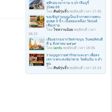
สุพีรอนวนาราม จ.ปราจีนบุรี
15พย.69
โดย
ศิษย์รุ่นจิ๋ว
พฤหัสบดี เวลา 17:45
ขอเชิญร่วมบุญเป็นเจ้าภาพถวายพระ
อุปคุต 9 นิ้ว เนื้อทองเหลือง วัดปงค์
เชียงราย
โดย
ไข่หวานน้อย
พฤหัสบดี เวลา
08:23
เสียงธรรมจากวัดท่าขนุน วันพฤหัสบดี
ที่ ๖ สิงหาคม ๒๕๖๙
โดย
iamfu
พฤหัสบดี เวลา 18:06
ร่วมบุญถวายค่ารักษาและยา เพื่อสง
เคราะพระสงฆ์อาพาธ วัดต้นปัน จ.ลํา
พูน
โดย
ศิษย์รุ่นจิ๋ว
พฤหัสบดี เวลา 14:14