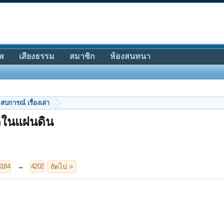
พ
เสียงธรรม
สมาชิก
ห้องสนทนา
สบการณ์ เรื่องเล่า
ุดในแผ่นดิน