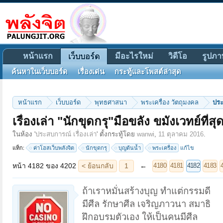
หน้าแรก
มีอะไรใหม่
วิดีโอ
รูปภา
เว็บบอร์ด
ค้นหาในเว็บบอร์ด
เรื่องเด่น
กระทู้และโพสต์ล่าสุด
หน้าแรก
เว็บบอร์ด
พุทธศาสนา
พระเครื่อง วัตถุมงคล
ประ
เรื่องเล่า "นักขุดกรุ"มือขลัง ขมังเวทย์ที่ส
หน้า 4182 ของ 4202
< ย้อนกลับ
1
←
→
ถัดไป >
4180
4181
4182
4183
4184
4202
ในห้อง '
ประสบการณ์ เรื่องเล่า
' ตั้งกระทู้โดย
wanwi
,
11 ตุลาคม 2016
.
แท็ก:
ค่าโฮสเว็บพลังจิต
นักขุดกรุ
บุญต้นน้ำ
พระเครื่อง
แก้ไข
ถ้าเราหมั่นสร้างบุญ ทำแต่กรรมดี
มีศีล รักษาศีล เจริญภาวนา สมาธิ
ฝึกอบรมตัวเอง ให้เป็นคนมีศีล