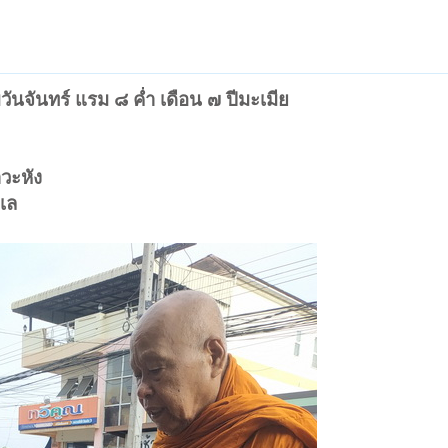
วันจันทร์ แรม ๘ ค่ำ เดือน ๗ ปีมะเมีย
วะหัง
เล