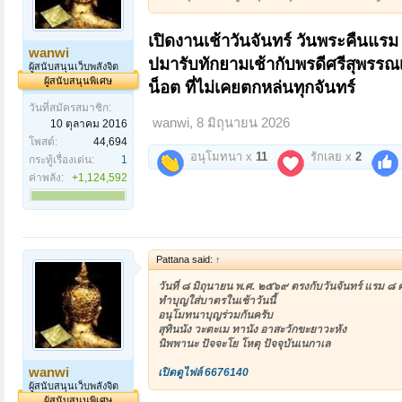
เปิดงานเช้าวันจันทร์ วันพระคืนแรม เ
wanwi
ปมารับทักยามเช้ากับพรดีศรีสุพรรณเป
ผู้สนับสนุนเว็บพลังจิต
ผู้สนับสนุนพิเศษ
น็อต ที่ไม่เคยตกหล่นทุกจันทร์
วันที่สมัครสมาชิก:
wanwi
,
8 มิถุนายน 2026
10 ตุลาคม 2016
โพสต์:
44,694
อนุโมทนา x
11
รักเลย x
2
กระทู้เรื่องเด่น:
1
ค่าพลัง:
+1,124,592
Pattana said:
↑
วันที่ ๘ มิถุนายน พ.ศ. ๒๕๖๙ ตรงกับวันจันทร์ แรม ๘ ค
ทำบุญใส่บาตรในเช้าวันนี้
อนุโมทนาบุญร่วมกันครับ
สุทินนัง วะตะเม ทานัง อาสะวักขะยาวะหัง
นิพพานะ ปัจจะโย โหตุ ปัจจุบันเนกาเล
wanwi
เปิดดูไฟล์ 6676140
ผู้สนับสนุนเว็บพลังจิต
ผู้สนับสนุนพิเศษ