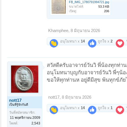
FB_IMG_1780791994721.jpg
ขนาดไฟล์:
53.3 KB
เปิดดู:
206
Khamphee
,
8 มิถุนายน 2026
อนุโมทนา x
14
ถูกใจ x
2
ร
สวัสดีครับอาจารย์วันวิ พี่น้องทุกท่าน
อนุโมทนาบุญกับอาจารย์วันวิ พี่ๆน้อ
ขอให้ทุกท่านห อยู่ดีมีสุข พ้นทุกข์
nott17
,
8 มิถุนายน 2026
nott17
เป็นที่รู้จักกันดี
อนุโมทนา x
14
ถูกใจ x
1
ร
วันที่สมัครสมาชิก:
11 พฤศจิกายน 2009
โพสต์:
2,543