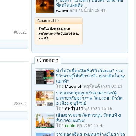
เรื่องเล่า "นักขุดกรุ"มือขลัง ขมังเวทย์
ที่สุดในแผ่นดิน
wanwi
ตอบ
วันนี้เมื่อ 09:41
Pattana said:
↑
วันที่ ๘ สิงหาคม พ.ศ.
#83621
๒๕๖๙ ตรงกับวันเสาร์ แรม
๑๐ ค่ำ…
เข้าชมมาก
ทำไมวันนี้คนถึงเชื่อรีวิวน้อยลง? รวม
รีวิวจากผู้ใช้บริการจริง ญาณฮีลใจ by
แมวฟ้า
โดย
Maewfah
พฤหัสบดี เวลา 00:13
ร่วมสมทบทุนดูแลรักษาพระสงฆ์ผู้
อาพาธหรือชราภาพ วัดประชานิรมิต
อ.เมือง จ.บุรีรัมย์
#83622
โดย
ศิษย์รุ่นจิ๋ว
พุธ เวลา 15:16
เสียงธรรมจากวัดท่าขนุน วันพุธที่ ๕
สิงหาคม ๒๕๖๙
โดย
iamfu
พุธ เวลา 19:48
ร่วมทอดกฐินสมทบทุนสร้างอุโบสถ วัด