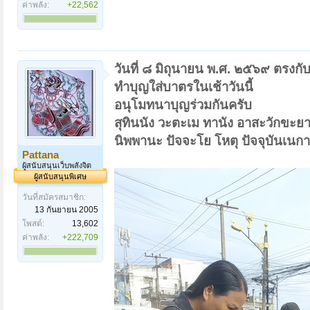
ค่าพลัง:
+22,562
วันที่ ๘ มิถุนายน พ.ศ. ๒๕๖๙ ตรงกับ
ทำบุญใส่บาตรในเช้าวันนี้
อนุโมทนาบุญร่วมกันครับ
สุทินนัง วะตะเม ทานัง อาสะวักขะยา
นิพพานะ ปัจจะโย โหตุ ปัจจุบันเนกา
Pattana
ผู้สนับสนุนเว็บพลังจิต
ผู้สนับสนุนพิเศษ
วันที่สมัครสมาชิก:
13 กันยายน 2005
โพสต์:
13,602
ค่าพลัง:
+222,709