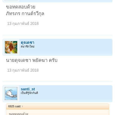
ขอทดสอบด้วย
ภัทรภร กานต์รวีกุล
13 กุมภาพันธ์ 2018
ดุจเดชา
สมาชิกใหม่
นายดุจเดชา พยัคฆา ครับ
13 กุมภาพันธ์ 2018
1
2
3
4
5
6
→
163
ถัดไป >
santi_st
เป็นที่รู้จักกันดี
6925 said:
↑
ขอทดสอบด้วย