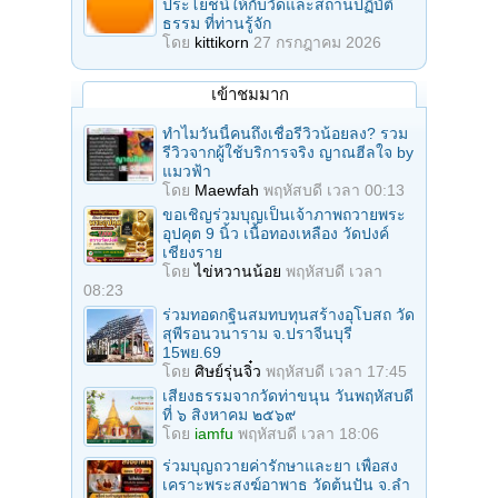
ประโยชน์ให้กับวัดและสถานปฏิบัติ
ธรรม ที่ท่านรู้จัก
โดย
kittikorn
27 กรกฎาคม 2026
เข้าชมมาก
ทำไมวันนี้คนถึงเชื่อรีวิวน้อยลง? รวม
รีวิวจากผู้ใช้บริการจริง ญาณฮีลใจ by
แมวฟ้า
โดย
Maewfah
พฤหัสบดี เวลา 00:13
ขอเชิญร่วมบุญเป็นเจ้าภาพถวายพระ
อุปคุต 9 นิ้ว เนื้อทองเหลือง วัดปงค์
เชียงราย
โดย
ไข่หวานน้อย
พฤหัสบดี เวลา
08:23
ร่วมทอดกฐินสมทบทุนสร้างอุโบสถ วัด
สุพีรอนวนาราม จ.ปราจีนบุรี
15พย.69
โดย
ศิษย์รุ่นจิ๋ว
พฤหัสบดี เวลา 17:45
เสียงธรรมจากวัดท่าขนุน วันพฤหัสบดี
ที่ ๖ สิงหาคม ๒๕๖๙
โดย
iamfu
พฤหัสบดี เวลา 18:06
ร่วมบุญถวายค่ารักษาและยา เพื่อสง
เคราะพระสงฆ์อาพาธ วัดต้นปัน จ.ลํา