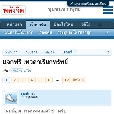
เข้าสู่ระบบหรือลงทะเบียน
ชุมชนชาวพุทธ
หน้าแรก
มีอะไรใหม่
วิดีโอ
เว็บบอร์ด
ค้นหาในเว็บบอร์ด
เรื่องเด่น
กระทู้และโพสต์ล่าสุด
หน้าแรก
เว็บบอร์ด
พลังจิต
แจกฟรี
1
2
3
4
5
6
→
163
ถัดไป >
แจกฟรี เทวดาเรียกทรัพย์
แท็ก:
รัชนีพร
แก้ไข
santi_st
เป็นที่รู้จักกันดี
ผมต้องการคนทดลองวิชา ครับ