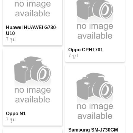
Huawei HUAWEI G730-
U10
7 รูป
Oppo CPH1701
7 รูป
Oppo N1
7 รูป
Samsung SM-J730GM