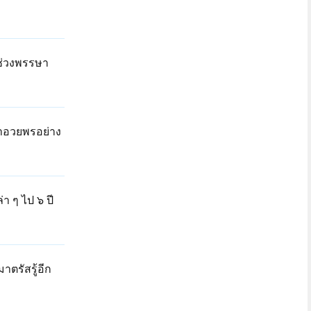
ยช่วงพรรษา
คำอวยพรอย่าง
 ๆ ไป ๖ ปี
ตรัสรู้อีก