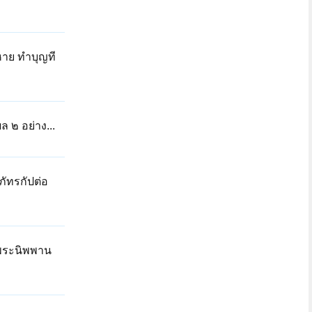
หาย ทำบุญที
 ๒ อย่าง...
ภัทรกัปต่อ
มีพระนิพพาน