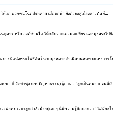
ด้แก่ พวกคนโฉดทั้งหลาย เมื่อตกน้ำ จึงดิ่งลงสู่เบื้องล่างทันที...
กุมาร หรือ องค์ซ่านไฉ ได้กลับจากเทวมณเฑียร และมุ่งตรงไปยัง
รมบารมีแห่งพระโพธิสัตว์ หากมุ่งหมายดำเนินบนหนทางแห่งการโ
พ่อฤๅษี วัดท่าซุง ตอบปัญหาธรรม) ผู้ถาม :- “ลูกเป็นคนยากจนมีเง
พ่อคะ เวลาลูกกำลังนั่งอยู่เฉยๆ นี่มีความรู้สึกบอกว่า ” ไม่มีอะ