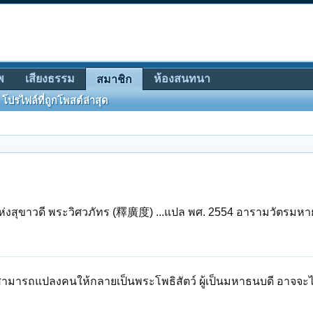
พ
เสียงธรรม
ห้องสนทนา
สมาชิก
โปรไฟล์ที่ถูกโพสต์ล่าสุด
สุขาวดี พระวิศวภัทร (釋廣度) ...แปล พศ. 2554 อารามวัตรมห
มารถแปลงคนให้กลายเป็นพระโพธิสัตว์ ผู้เป็นมหาธนบดี อาจจะไม่ไ