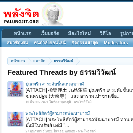
หน้าแรก
เว็บบอร์ด
มีอะไรใหม่
วิดีโอ
รูปภา
สมาชิกเด่น
คนกำลังออนไลน์
กิจกรรมล่าสุด
Moderators
หน้าแรก
สมาชิก
ธรรมวิวัฒน์
Featured Threads by ธรรมวิวัฒน์
ปุณฑริก ๙ ระดับชั้นแห่งสุขาวดี
[ATTACH] 極樂淨土 九品蓮華 ปุณฑริก ๙ ระดับชั้นแห่ง
จ.นครปฐม (大乘寺） และ อารามเป่าซานซื่อ...
16 มีนาคม 2021
ในห้อง:
พุทธภูมิ - พระโพธิสัตว์
พระโพธิสัตว์ผู้สามารถพัฒนาบารมี
[ATTACH] พระโพธิสัตว์ผู้สามารถพัฒนาบารมี ทาน สา
มั่งมีในทรัพย์ แต่มี "...
27 กุมภาพันธ์ 2021
ในห้อง:
พุทธภูมิ - พระโพธิสัตว์