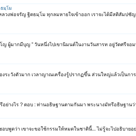
ตธมฺโม
 หลวงพ่อจรัญ ฐิตธมฺโม ทุกลมหายใจเข้าออก เราจะได้มีสติสัมปชั
 ผู้มากมีบุญ ” วันหนึ่งไปเขานิมนต์ในงานวันสารท อยู่วัดศรีจอม
ยิ่งต้องระวังตัวมาก เวลาญาณเครื่องรู้ปรากฏขึ้น ส่วนใหญ่แล้วเป็นก
อย่างไร ? ตอบ : ท่านอธิษฐานตามกันมา พระนางมัทรีอธิษฐานว่า
บพูดว่า เขาจะขอใช้กรรมให้หมดในชาตินี้... ไม่รู้จะไปอธิบายอย