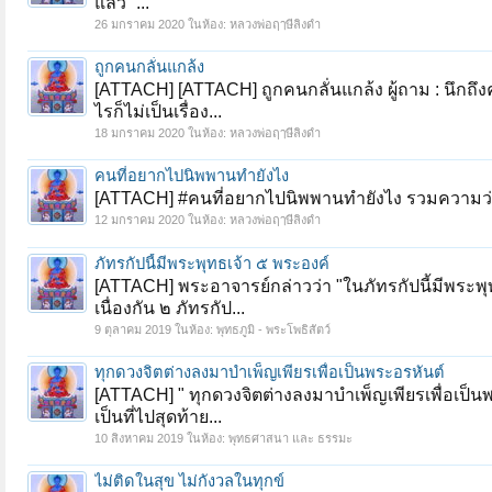
แล้ว ”...
26 มกราคม 2020
ในห้อง:
หลวงพ่อฤๅษีลิงดำ
ถูกคนกลั่นแกล้ง
[ATTACH] [ATTACH] ถูกคนกลั่นแกล้ง ผู้ถาม : นึกถึง
ไรก็ไม่เป็นเรื่อง...
18 มกราคม 2020
ในห้อง:
หลวงพ่อฤๅษีลิงดำ
คนที่อยากไปนิพพานทำยังไง
[ATTACH] #คนที่อยากไปนิพพานทำยังไง รวมความว่า 
12 มกราคม 2020
ในห้อง:
หลวงพ่อฤๅษีลิงดำ
ภัทรกัปนี้มีพระพุทธเจ้า ๕ พระองค์
[ATTACH] พระอาจารย์กล่าวว่า "ในภัทรกัปนี้มีพระพุทธ
เนื่องกัน ๒ ภัทรกัป...
9 ตุลาคม 2019
ในห้อง:
พุทธภูมิ - พระโพธิสัตว์
ทุกดวงจิตต่างลงมาบำเพ็ญเพียรเพื่อเป็นพระอรหันต์
[ATTACH] " ทุกดวงจิตต่างลงมาบำเพ็ญเพียรเพื่อเป็นพ
เป็นที่ไปสุดท้าย...
10 สิงหาคม 2019
ในห้อง:
พุทธศาสนา และ ธรรมะ
ไม่ติดในสุข ไม่กังวลในทุกข์