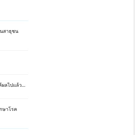
่านสาธุชน
้ผลไปแล้ว...
รักษาโรค