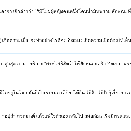
พระอาจารย์กล่าวว่า "#มีโยมผู้หญิงคนหนึ่งโดนน้ำมันพราย ลักษณะที่
เกิดความเบื่อ..จะทำอย่างไรดีคะ ? ตอบ : เกิดความเบื่อต้องให้เห็นว
างสูงสุด ถาม : อธิบาย “พระโพธิสัตว์” ให้ฟังหน่อยครับ ? ตอบ : พระ
ตอยู่ในโลก มันก็เป็นธรรมดาที่ต้องได้ยิน ได้ฟัง ได้รับรู้เรื่องราวต่
อยู่ถ้ำ สวดมนต์ แล้วแพ้ใจตัวเอง กลับไป สมัยก่อน เริ่มมีพระและ