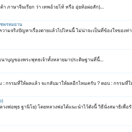
ภาษาจีนเรียก ว่า เทพอ้วยโท้ หรือ อุ่ยท้อผ่อสัก)...
ะราชพรหมยาน
วามจริงปัญหาเรื่องตายแล้วไปไหนนี้ ไม่น่าจะเป็นที่ข้องใจของท
ธนาบุญของพระพุทธเจ้าทั้งหลายมาประดิษฐานที่นี้...
ม : กรรมที่ให้ผลแล้ว จะกลับมาให้ผลอีกไหมครับ ? ตอบ : กรรมที่ให
ย)
พ่อพุธ ฐานิโย) โดยหลวงพ่อได้แนะนำไว้ดังนี้ วิธีนั่งสมาธิเพื่อ