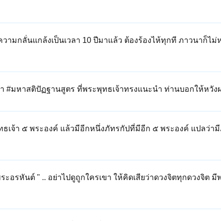
ความกลั่นแกล้งเป็นเวลา 10 ปีมาแล้ว ต้องร้องไห้ทุกที ภาวนาก็ไม่
#มหาสติปัฏฐานสูตร ที่พระพุทธเจ้าทรงแนะนำ ท่านบอกให้หวังผล
เจ้า ๕ พระองค์ แล้วมีอีกหนึ่งภัทรกัปที่มีอีก ๕ พระองค์ แปลว่ามี
ระอรหันต์ " .. อย่าไปดูถูกใครเขา ให้คิดเสียว่าดวงจิตทุกดวงจิต 