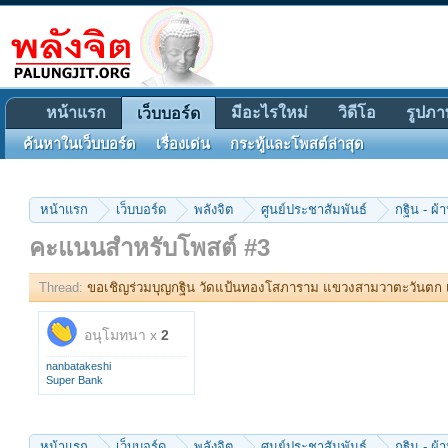
หน้าแรก
มีอะไรใหม่
วิดีโอ
รูปภา
เว็บบอร์ด
ค้นหาในเว็บบอร์ด
เรื่องเด่น
กระทู้และโพสต์ล่าสุด
หน้าแรก
เว็บบอร์ด
พลังจิต
ศูนย์ประชาสัมพันธ์
กฐิน - ผ้า
คะแนนสำหรับโพสต์ #3
Thread:
ขอเชิญร่วมบุญกฐิน วัดแป้นทองโสภาราม แขวงสามวาตะวันตก 
อนุโมทนา x
2
nanbatakeshi
Super Bank
หน้าแรก
เว็บบอร์ด
พลังจิต
ศูนย์ประชาสัมพันธ์
กฐิน - ผ้า