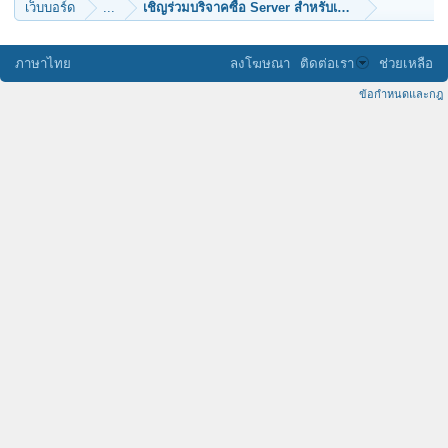
เว็บบอร์ด
...
เชิญร่วมบริจาค
ภาษาไทย
ลงโฆษณา
ติดต่อเรา
ช่วยเหลือ
ข้อกำหนดและกฎ