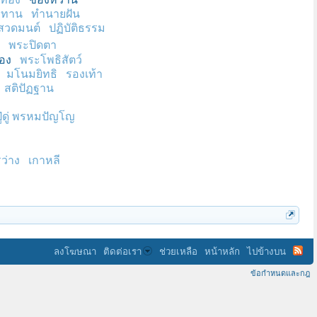
ทาน
ทำนายฝัน
สวดมนต์
ปฏิบัติธรรม
พระปิดตา
่อง
พระโพธิสัตว์
มโนมยิทธิ
รองเท้า
สติปัฏฐาน
ู่ดู่ พรหมปัญโญ
ว่าง
เกาหลี
ลงโฆษณา
ติดต่อเรา
ช่วยเหลือ
หน้าหลัก
ไปข้างบน
ข้อกำหนดและกฎ