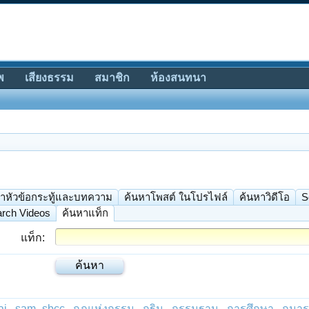
พ
เสียงธรรม
สมาชิก
ห้องสนทนา
าหัวข้อกระทู้และบทความ
ค้นหาโพสต์ ในโปรไฟล์
ค้นหาวิดีโอ
S
rch Videos
ค้นหาแท็ก
แท็ก:
ai
sam_sbcc
กฎแห่งกรรม
กฐิน
กรรมฐาน
การศึกษา
กุมา