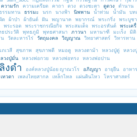
ความรัก
ความเครียด
คาถา
ดวง
ดวงชะตา
ดูดวง
ตำนาน
ธรรมทาน
ธรรมะ
นรก
นางฟ้า
นิพพาน
น้ำท่วม
น้ำมัน
บท
ผัด
ผ้าป่า
ผ้ายันต์
ฝัน
พญานาค
พยากรณ์
พระกริ่ง
พระบูชา
พระรอด
พระราชกรณียกิจ
พระสมเด็จ
พระอรหันต์
พระเครื
ทธประวัติ
พุทธภูมิ
พุทธศาสนา
ภาวนา
มหานาฑี
มะเร็ง
มิติ
ิน
วัดละหารไร่
วัตถุมงคล
วิญญาณ
วิทยาศาสตร์
วิหารทาน
มภเวสี
สุขภาพ
สุขภาพดี
หมอดู
หลวงตาม้า
หลวงปู่ดู่
หลวงป
ลวงปู่มั่น
หลวงพ่อกวย
หลวงพ่อทรง
หลวงพ่อปาน
ลิงดำ
องค์หลวงปู่น้อย ญาณวโร
อภิญญา
อายุยืน
อาหาร
เทวดา
เพลงไทยสากล
เหล็กไหล
แผ่นดินไหว
โหราศาสตร์