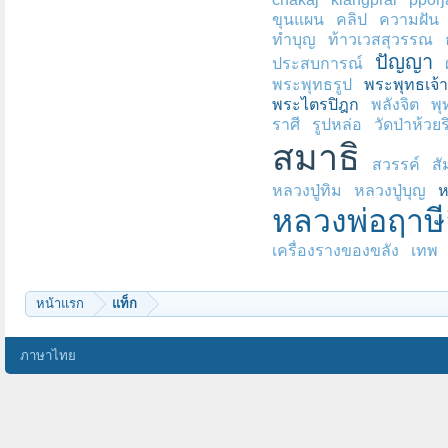
ขุนแผน
คลิป
ความฝัน
ทำบุญ
ท้าวเวสสุวรรณ
ปัญญา
ประสบการณ์
พระพุทธรูป
พระพุทธเจ้า
พระไตรปิฎก
พลังจิต
พุ
ราศี
รูปหล่อ
วัดป่าห้วยร
สมาธิ
สวรรค์
สั
หลวงปู่ทิม
หลวงปู่บุญ
ห
หลวงพ่อฤาษี
เครื่องรางของขลัง
เทพ
หน้าแรก
แท็ก
ภาษาไทย